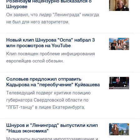
Розенбаум нецензурно высказался о
Шнурове
Он заявил, что лидер "Ленинграда" никогда
не был для него авторитетом.
Новый клип Шнурова "Оспа" набрал 3
млн просмотров на YouTube
Клип посвящен проблеме инфицирования
европейцев оспой обезьян.
Соловьев предложил отправить
Кадырова на "переобучение" Куйвашева
Телеведущий подверг критике позицию
губернатора Свердловской области по
"ЛГБТ-танцу" в лицее Екатеринбурга.
Шнуров и "Ленинград" выпустили клип
"Наша экономика"
Музыканты высмеяли импортозамещение и