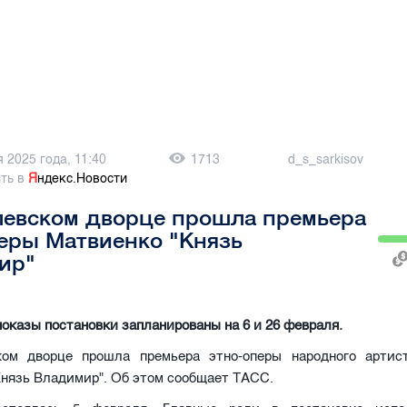
 2025 года, 11:40
1713
d_s_sarkisov
ть в
Я
ндекс.Новости
левском дворце прошла премьера
еры Матвиенко "Князь
ир"
казы постановки запланированы на 6 и 26 февраля.
ом дворце прошла премьера этно-оперы народного арти
нязь Владимир". Об этом сообщает ТАСС.