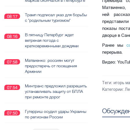
Марков скончался в Петербурге
Премьера с
Матвиенко
ней расска
Трамп подписал указ для борьбы
08:17
с "родильным туризмом"
представили
показы пост
В пятницу Петербург ждет
дворце в Сан
08:16
ветреная погода с
с
Ранее мы
кратковременными дождями
перерыва.
Матвиенко: россиян могут
Видео: YouT
07:58
предостеречь от посещения
Армении
Теги:
игорь м
Минтранс предложил разрешить
07:54
Категории:
Ле
устанавливать защиту от БПЛА
при ремонте дорог
Обсужден
Гутерриш осудил удары Украины
07:50
по регионам России