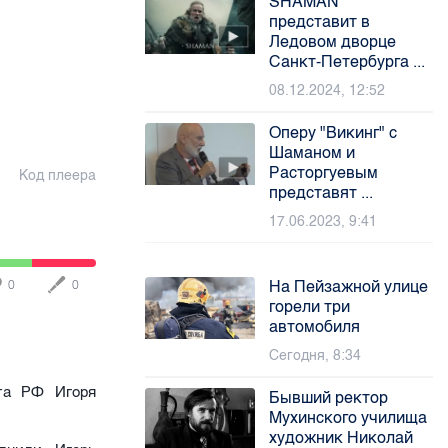
SHAMAN
представит в
Ледовом дворце
Санкт-Петербурга ...
08.12.2024, 12:52
Оперу "Викинг" с
Шаманом и
Расторгуевым
Код плеера
представят ...
17.06.2023, 9:41
На Пейзажной улице
0
0
горели три
автомобиля
Сегодня, 8:34
ста РФ Игоря
Бывший ректор
Мухинского училища
художник Николай