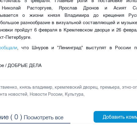
остоялась 5 февраля. Главные роли в постановке испо
, Николай Расторгуев, Ярослав Дронов и Асият Са
зывается о жизни князя Владимира до крещения Рус
 большое разнообразие в визуальной составляющей и музык
ановки пройдут 6 февраля в Кремлевском дворце и 26 февра
кт-Петербурге.
ообщали
, что Шнуров и "Ленинград" выступят в России п
ube / ДОБРЫЕ ДЕЛА
атвиенко
,
князь владимир
,
кремлевский дворец
,
премьера
,
этно-о
нта новостей
,
Новости России
,
Культура
,
ие (
0
)
Посмотреть все