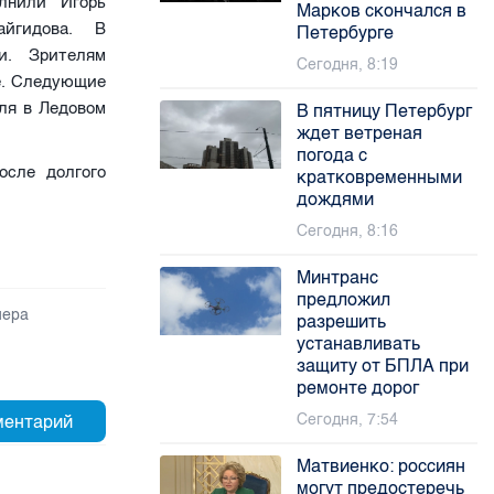
лнили Игорь
Марков скончался в
йгидова. В
Петербурге
и. Зрителям
Сегодня, 8:19
е. Следующие
ля в Ледовом
В пятницу Петербург
ждет ветреная
погода с
осле долгого
кратковременными
дождями
Сегодня, 8:16
Минтранс
предложил
пера
разрешить
устанавливать
защиту от БПЛА при
ремонте дорог
Сегодня, 7:54
Матвиенко: россиян
могут предостеречь