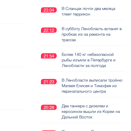
В Сланцах почти два месяца
23:04
тлеет террикон
В субботу Ленобласть встанет в
22:12
пробках из-за ремонта на
трассах
Более 140 кг небезопасной
21:54
рыбы изъяли в Петербурге и
Ленобласти за полгода
В Ленобласти выписали тройню
21:23
Матвея Елисея и Тимофея из
перинатального центра
Два танкера с дизелем и
20:28
керосином вышли из Кореи на
Дальний Восток