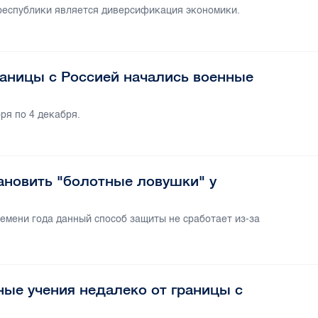
 республики является диверсификация экономики.
раницы с Россией начались военные
бря по 4 декабря.
ановить "болотные ловушки" у
емени года данный способ защиты не сработает из-за
ые учения недалеко от границы с