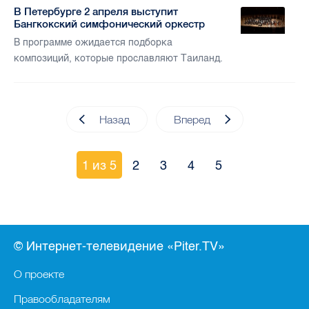
В Петербурге 2 апреля выступит
Бангкокский симфонический оркестр
В программе ожидается подборка
композиций, которые прославляют Таиланд.
Назад
Вперед
1 из 5
2
3
4
5
© Интернет-телевидение «Piter.TV»
О проекте
Правообладателям