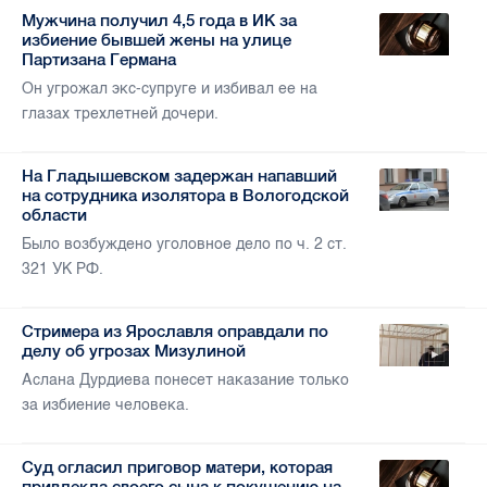
Мужчина получил 4,5 года в ИК за
избиение бывшей жены на улице
Партизана Германа
Он угрожал экс-супруге и избивал ее на
глазах трехлетней дочери.
На Гладышевском задержан напавший
на сотрудника изолятора в Вологодской
области
Было возбуждено уголовное дело по ч. 2 ст.
321 УК РФ.
Стримера из Ярославля оправдали по
делу об угрозах Мизулиной
Аслана Дурдиева понесет наказание только
за избиение человека.
Суд огласил приговор матери, которая
привлекла своего сына к покушению на