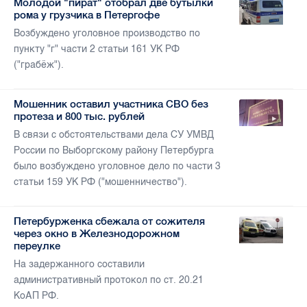
Молодой "пират" отобрал две бутылки
рома у грузчика в Петергофе
Возбуждено уголовное производство по
пункту "г" части 2 статьи 161 УК РФ
("грабёж").
Мошенник оставил участника СВО без
протеза и 800 тыс. рублей
В связи с обстоятельствами дела СУ УМВД
России по Выборгскому району Петербурга
было возбуждено уголовное дело по части 3
статьи 159 УК РФ ("мошенничество").
Петербурженка сбежала от сожителя
через окно в Железнодорожном
переулке
На задержанного составили
административный протокол по ст. 20.21
КоАП РФ.