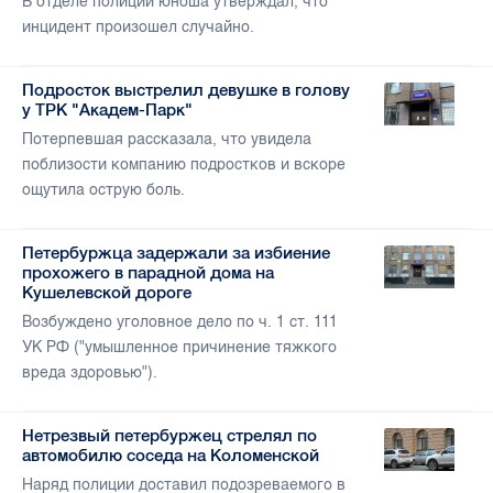
В отделе полиции юноша утверждал, что
инцидент произошел случайно.
Подросток выстрелил девушке в голову
у ТРК "Академ-Парк"
Потерпевшая рассказала, что увидела
поблизости компанию подростков и вскоре
ощутила острую боль.
Петербуржца задержали за избиение
прохожего в парадной дома на
Кушелевской дороге
Возбуждено уголовное дело по ч. 1 ст. 111
УК РФ ("умышленное причинение тяжкого
вреда здоровью").
Нетрезвый петербуржец стрелял по
автомобилю соседа на Коломенской
Наряд полиции доставил подозреваемого в