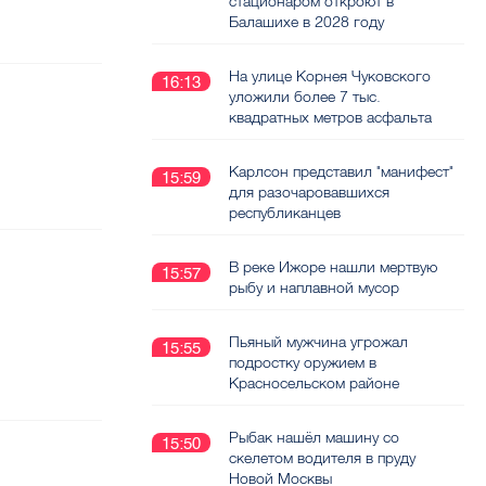
стационаром откроют в
Балашихе в 2028 году
На улице Корнея Чуковского
16:13
уложили более 7 тыс.
квадратных метров асфальта
Карлсон представил "манифест"
15:59
для разочаровавшихся
республиканцев
В реке Ижоре нашли мертвую
15:57
рыбу и наплавной мусор
Пьяный мужчина угрожал
15:55
подростку оружием в
Красносельском районе
Рыбак нашёл машину со
15:50
скелетом водителя в пруду
Новой Москвы