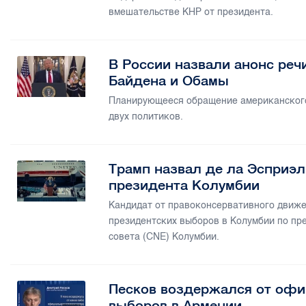
вмешательстве КНР от президента.
В России назвали анонс реч
Байдена и Обамы
Планирующееся обращение американского
двух политиков.
Трамп назвал де ла Эсприэ
президента Колумбии
Кандидат от правоконсервативного движе
президентских выборов в Колумбии по пр
совета (CNE) Колумбии.
Песков воздержался от офи
выборов в Армении