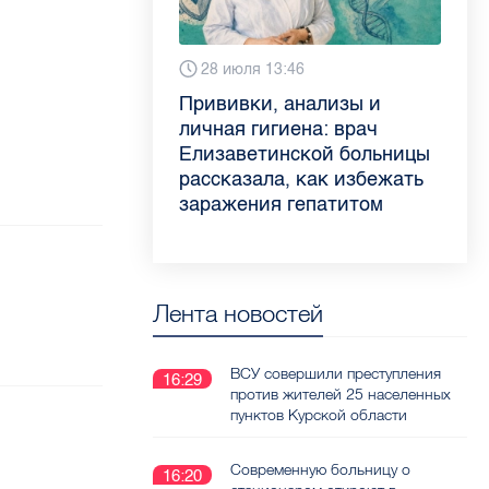
Сегодня 9:02
28 июля 13:46
13 июля 9:05
3 июля 11:56
Piter.TV находится в
Прививки, анализы и
Как обезопасить ребенка
Проходные баллы в вузах
ТОП-10 рейтинга самых
личная гигиена: врач
летом: советы педиатра
СПб — 2026: где самый
цитируемых СМИ
Елизаветинской больницы
для родителей
высокий и самый низкий
Петербурга и Ленобласти
рассказала, как избежать
конкурс
во II квартале 2026 года
заражения гепатитом
Лента новостей
ВСУ совершили преступления
16:29
против жителей 25 населенных
пунктов Курской области
Современную больницу о
16:20