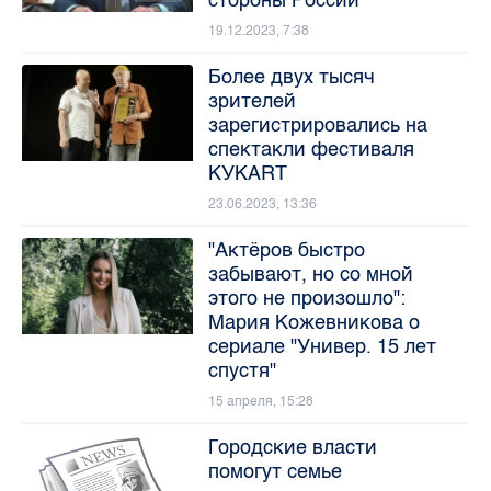
стороны России
19.12.2023, 7:38
Более двух тысяч
зрителей
зарегистрировались на
спектакли фестиваля
КУКART
23.06.2023, 13:36
"Актёров быстро
забывают, но со мной
этого не произошло":
Мария Кожевникова о
сериале "Универ. 15 лет
спустя"
15 апреля, 15:28
Городские власти
помогут семье