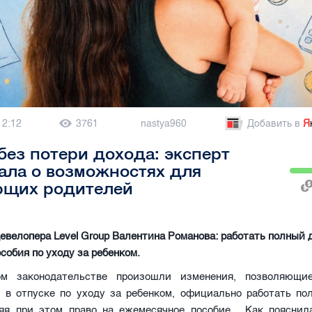
12:12
3761
nastya960
Добавить в
Я
без потери дохода: эксперт
ала о возможностях для
ющих родителей
евелопера Level Group Валентина Романова: работать полный 
особия по уходу за ребенком.
ом законодательстве произошли изменения, позволяющие
 в отпуске по уходу за ребенком, официально работать по
ряя при этом право на ежемесячное пособие. Как пояснил