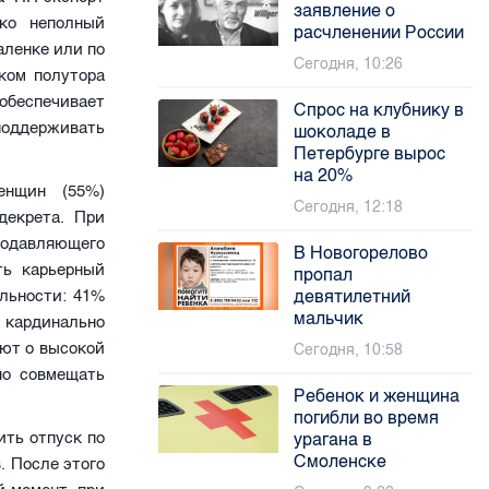
заявление о
ько неполный
расчленении России
аленке или по
Сегодня, 10:26
ком полутора
обеспечивает
Спрос на клубнику в
ддерживать
шоколаде в
Петербурге вырос
на 20%
енщин (55%)
Сегодня, 12:18
декрета. При
подавляющего
В Новогорелово
ть карьерный
пропал
девятилетний
ельности: 41%
мальчик
кардинально
ют о высокой
Сегодня, 10:58
но совмещать
Ребенок и женщина
погибли во время
ить отпуск по
урагана в
Смоленске
. После этого