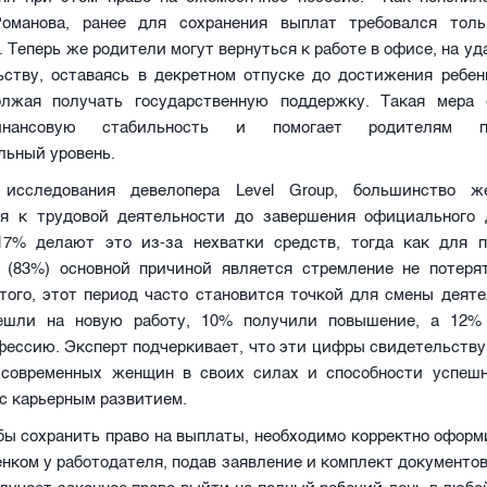
оманова, ранее для сохранения выплат требовался тол
. Теперь же родители могут вернуться к работе в офисе, на уд
ьству, оставаясь в декретном отпуске до достижения ребен
лжая получать государственную поддержку. Такая мера 
нансовую стабильность и помогает родителям по
льный уровень.
исследования девелопера Level Group, большинство ж
я к трудовой деятельности до завершения официального 
7% делают это из-за нехватки средств, тогда как для 
 (83%) основной причиной является стремление не потеря
того, этот период часто становится точкой для смены деят
ешли на новую работу, 10% получили повышение, а 12% 
фессию. Эксперт подчеркивает, что эти цифры свидетельству
 современных женщин в своих силах и способности успеш
с карьерным развитием.
бы сохранить право на выплаты, необходимо корректно оформ
енком у работодателя, подав заявление и комплект документов