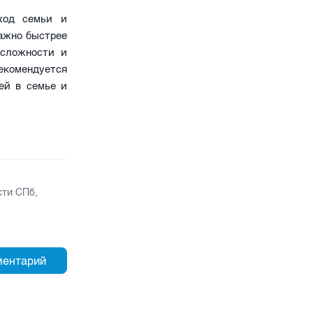
ход семьи и
важно быстрее
 сложности и
екомендуется
ей в семье и
сти СПб
,