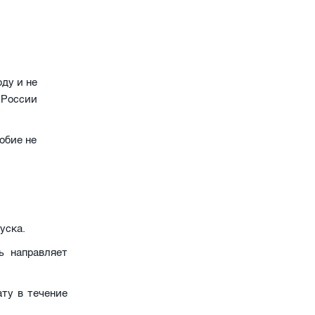
оду и не
 России
обие не
уска.
ь направляет
ту в течение