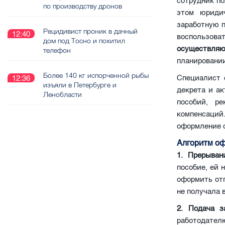
сотрудник по
по производству дронов
этом юридич
заработную п
Рецидивист проник в дачный
12:40
воспользов
дом под Тосно и похитил
осуществля
телефон
планировани
Более 140 кг испорченной рыбы
Специалист 
12:36
изъяли в Петербурге и
декрета и а
Ленобласти
пособий, р
компенсаци
оформление о
Алгоритм оф
1. Прерыван
пособие, ей 
оформить отп
не получала 
2. Подача з
работодател