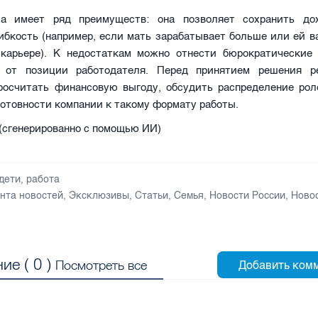
ма имеет ряд преимуществ: она позволяет сохранить до
ибкость (например, если мать зарабатывает больше или ей 
 карьере). К недостаткам можно отнести бюрократические
 от позиции работодателя. Перед принятием решения р
росчитать финансовую выгоду, обсудить распределение рол
готовности компании к такому формату работы.
tv (сгенерированно с помощью ИИ)
дети
,
работа
нта новостей
,
Эксклюзивы
,
Статьи
,
Семья
,
Новости России
,
Ново
ие (
0
)
Посмотреть все