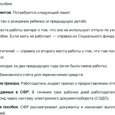
особия.
ментов.
Потребуется следующий пакет:
тво о рождении ребенка (и предыдущих детей).
места работы матери о том, что она не использует отпуск по ух
обие. Если мать не работает — справка из Социального фонда
тителей — справка со второго места работы о том, что там пос
ся.
доходах за два предыдущих года (если была смена работы).
банковского счёта для перечисления средств.
е приказа.
Работодатель издает приказ о предоставлении отп
 данных в СФР.
В течение трех рабочих дней работодател
онд через систему электронного документооборота (СЭДО).
е пособия.
СФР рассматривает документы и назначает выпла
ней.