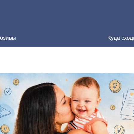
юзивы
Куда сход