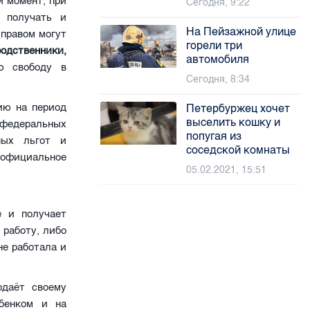
й момент, при
Сегодня, 9:22
о получать и
На Пейзажной улице
 правом могут
горели три
ственники,
автомобиля
ю свободу в
Сегодня, 8:34
ию на период
Петербуржец хочет
выселить кошку и
 федеральных
попугая из
ных льгот и
соседской комнаты
официальное
05.02.2021, 15:51
 и получает
 работу, либо
не работала и
даёт своему
ебенком и на