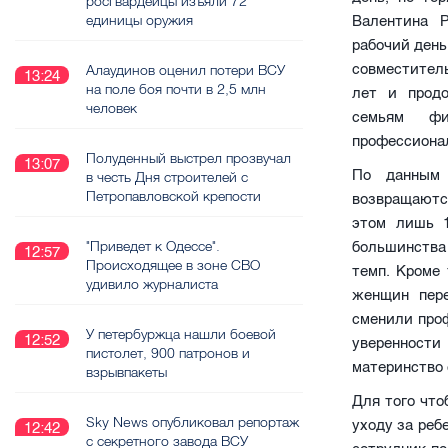
росгвардейцы изъяли 72
единицы оружия
Валентина Р
рабочий день
совместител
Алаудинов оценил потери ВСУ
13:24
на поле боя почти в 2,5 млн
лет и продо
человек
семьям фи
профессиона
Полуденный выстрел прозвучал
13:07
По данным 
в честь Дня строителей с
Петропавловской крепости
возвращаютс
этом лишь 1
"Приведет к Одессе".
большинства
12:57
Происходящее в зоне СВО
темп. Кроме 
удивило журналиста
женщин пер
сменили про
У петербуржца нашли боевой
12:52
уверенности
пистолет, 900 патронов и
материнство 
взрывпакеты
Для того что
Sky News опубликовал репортаж
уходу за реб
12:42
с секретного завода ВСУ