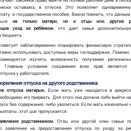
лучает законное право выйти на полный рабочий день в любо
ески оставаясь в отпуске. Это позволяет одновременн
лату, и государственное пособие. Важно помнить, что данным
аться
не только матери, но и отцы или другие род
ющие уход за ребёнком
, что дает семье дополнительну
и бюджета.
советует заблаговременно планировать финансовую стратег
ктивно использовать доступные меры господдержки. Помимо
екомендуется изучить возможность получения региональ
й. Главным условием сохранения всех прав является 
тпуска у работодателя.
ормления отпуска на другого родственника
ие отпуска матерью.
Если мать уже находится в декрете
необходимо его прервать. Для этого она должна либо выйти на
уск без содержания, либо уволиться. Если мать изначально 
выплаты, этот шаг пропускается.
аявления родственником.
Отец или другой член семьи по
ю заявление на предоставление отпуска по уходу за р