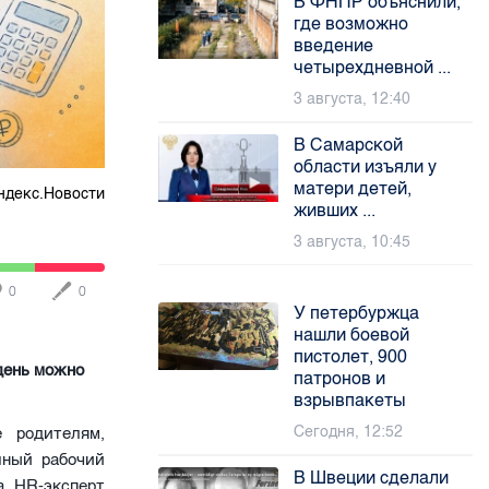
В ФНПР объяснили,
где возможно
введение
четырехдневной ...
3 августа, 12:40
В Самарской
области изъяли у
матери детей,
ндекс.Новости
живших ...
3 августа, 10:45
0
0
У петербуржца
нашли боевой
пистолет, 900
день можно
патронов и
взрывпакеты
Сегодня, 12:52
 родителям,
лный рабочий
В Швеции сделали
а HR-эксперт