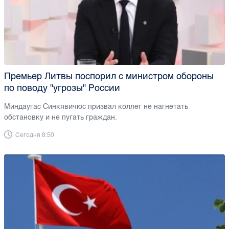
Премьер Литвы поспорил с министром обороны
по поводу "угрозы" России
Миндаугас Синкявичюс призвал коллег не нагнетать
обстановку и не пугать граждан.
Сегодня 8:50