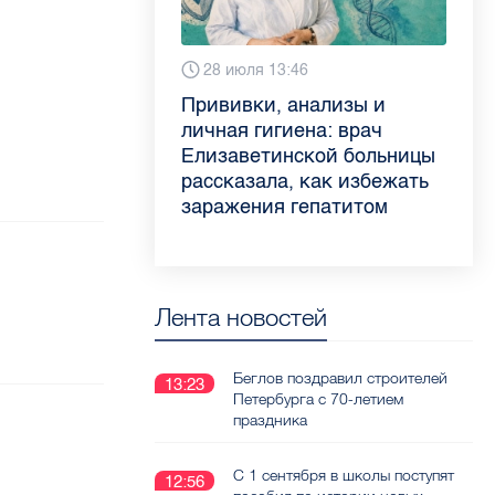
6 августа 9:02
28 июля 13:46
13 июля 9:05
3 июля 11:56
Piter.TV находится в
Прививки, анализы и
Как обезопасить ребенка
Проходные баллы в вузах
ТОП-10 рейтинга самых
личная гигиена: врач
летом: советы педиатра
СПб — 2026: где самый
цитируемых СМИ
Елизаветинской больницы
для родителей
высокий и самый низкий
Петербурга и Ленобласти
рассказала, как избежать
конкурс
во II квартале 2026 года
заражения гепатитом
Лента новостей
Беглов поздравил строителей
13:23
Петербурга с 70-летием
праздника
С 1 сентября в школы поступят
12:56