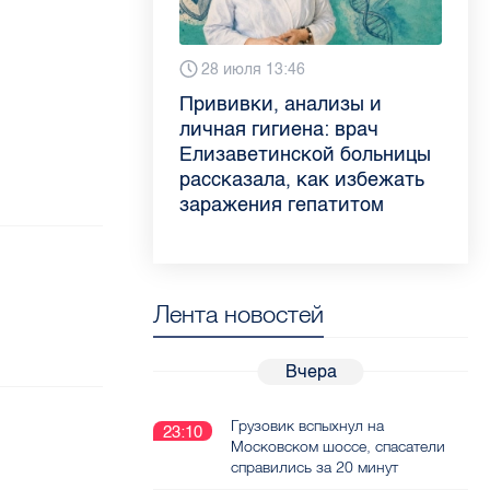
6 августа 9:02
28 июля 13:46
13 июля 9:05
3 июля 11:56
Piter.TV находится в
Прививки, анализы и
Как обезопасить ребенка
Проходные баллы в вузах
ТОП-10 рейтинга самых
личная гигиена: врач
летом: советы педиатра
СПб — 2026: где самый
цитируемых СМИ
Елизаветинской больницы
для родителей
высокий и самый низкий
Петербурга и Ленобласти
рассказала, как избежать
конкурс
во II квартале 2026 года
заражения гепатитом
Лента новостей
Вчера
Грузовик вспыхнул на
23:10
Московском шоссе, спасатели
справились за 20 минут