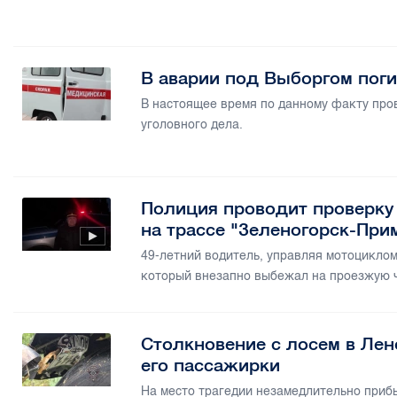
В аварии под Выборгом поги
В настоящее время по данному факту про
уголовного дела.
Полиция проводит проверку
на трассе "Зеленогорск-При
49-летний водитель, управляя мотоцикло
который внезапно выбежал на проезжую ч
Столкновение с лосем в Лен
его пассажирки
На место трагедии незамедлительно приб