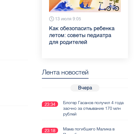
28 июля 13:46
13 июля 9:05
3 июля 11:56
23 июня 9:10
Прививки, анализы и
Как обезопасить ребенка
Проходные баллы в вузах
Врач назвала неожиданные
личная гигиена: врач
летом: советы педиатра
СПб — 2026: где самый
причины воспаления
Елизаветинской больницы
для родителей
высокий и самый низкий
ахиллова сухожилия летом
рассказала, как избежать
конкурс
заражения гепатитом
Лента новостей
Вчера
Блогер Гасанов получил 4 года
23:34
заочно за отмывание 170 млн
рублей
Мама погибшего Малика в
23:18