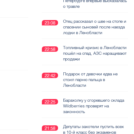
Петербурге впервые высказалась
о травле
Отец рассказал о шве на стопе и
23:08
спасении сыновей после наезда
лодки в Ленобласти
Топливный кризис в Ленобласти
22:58
пошёл на спад, АЗС наращивают
продажи
Подарок от девочки едва не
22:42
стоил парню пальца в
Ленобласти
Барахолку у сгоревшего склада
22:25
Wildberries проверят на
законность
Депутаты захотели пустить всех
21:58
в 10-й класс без экзаменов