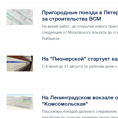
Пригородные поезда в Пете
за строительства ВСМ
На время работ, до открытия нового приг
следующие от Московского вокзала до ст
Рыбацкое.
На "Пионерской" стартует к
С 8 июня до 21 августа по рабочим дням с
На Ленинградском вокзале 
"Комсомольская"
Пассажиры поездов дальнего следования м
платформ до станции занимает около дву