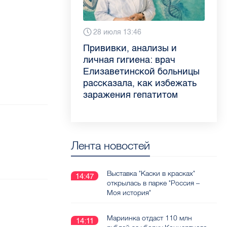
6 августа 9:02
28 июля 13:46
13 июля 9:05
3 июля 11:56
Piter.TV находится в
Прививки, анализы и
Как обезопасить ребенка
Проходные баллы в вузах
ТОП-10 рейтинга самых
личная гигиена: врач
летом: советы педиатра
СПб — 2026: где самый
цитируемых СМИ
Елизаветинской больницы
для родителей
высокий и самый низкий
Петербурга и Ленобласти
рассказала, как избежать
конкурс
во II квартале 2026 года
заражения гепатитом
Лента новостей
Выставка "Каски в красках"
14:47
открылась в парке "Россия –
Моя история"
Мариинка отдаст 110 млн
14:11