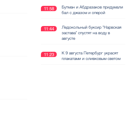
Бутман и Абдразаков придумали
11:58
бал с джазом и оперой
Ледокольный буксир "Нарвская
11:44
застава" спустят на воду в
августе
К 9 августа Петербург украсят
11:23
плакатами и оливковым светом