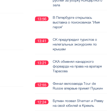
рублей за уборку Концертного
зала
В Петербурге открылась
13:56
выставка о поисковиках "Имя
героя"
СК предупредил туристов о
13:41
нелегальных экскурсиях по
крышам
СКА обменял канадского
13:21
форварда на права на вратаря
Тарасова
Финал велозаезда Tour de
12:55
Russie впервые примет Пушкин
Бутман позвал Shaman и Ревву
12:24
на свой юбилей в Кремль