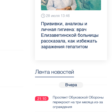
Вчера 9:02
28 июля 13:46
13 июля 9:05
3 июля 11:56
Piter.TV находится в
Прививки, анализы и
Как обезопасить ребенка
Проходные баллы в вузах
ТОП-10 рейтинга самых
личная гигиена: врач
летом: советы педиатра
СПб — 2026: где самый
цитируемых СМИ
Елизаветинской больницы
для родителей
высокий и самый низкий
Петербурга и Ленобласти
рассказала, как избежать
конкурс
во II квартале 2026 года
заражения гепатитом
Лента новостей
Вчера
Проспект Обуховской Обороны
21:10
перекроют на три месяца из-за
ограждения