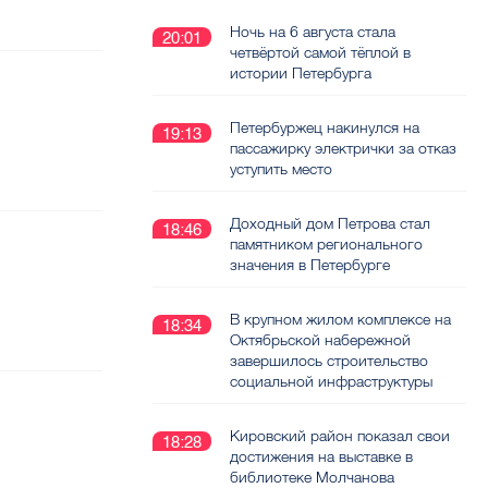
Ночь на 6 августа стала
20:01
четвёртой самой тёплой в
истории Петербурга
Петербуржец накинулся на
19:13
пассажирку электрички за отказ
уступить место
Доходный дом Петрова стал
18:46
памятником регионального
значения в Петербурге
В крупном жилом комплексе на
18:34
Октябрьской набережной
завершилось строительство
социальной инфраструктуры
Кировский район показал свои
18:28
достижения на выставке в
библиотеке Молчанова