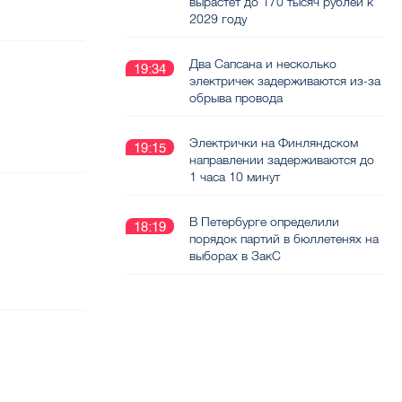
вырастет до 170 тысяч рублей к
2029 году
Два Сапсана и несколько
19:34
электричек задерживаются из-за
обрыва провода
Электрички на Финляндском
19:15
направлении задерживаются до
1 часа 10 минут
В Петербурге определили
18:19
порядок партий в бюллетенях на
выборах в ЗакС