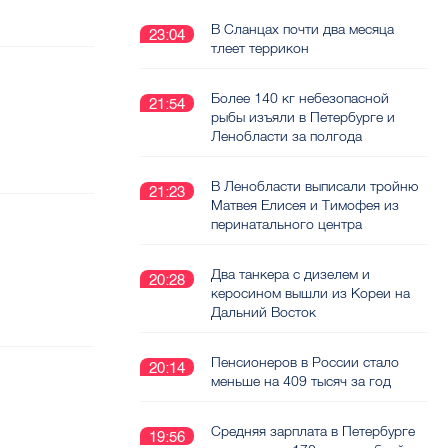
В Сланцах почти два месяца
23:04
тлеет террикон
Более 140 кг небезопасной
21:54
рыбы изъяли в Петербурге и
Ленобласти за полгода
В Ленобласти выписали тройню
21:23
Матвея Елисея и Тимофея из
перинатального центра
Два танкера с дизелем и
20:28
керосином вышли из Кореи на
Дальний Восток
Пенсионеров в России стало
20:14
меньше на 409 тысяч за год
Средняя зарплата в Петербурге
19:56