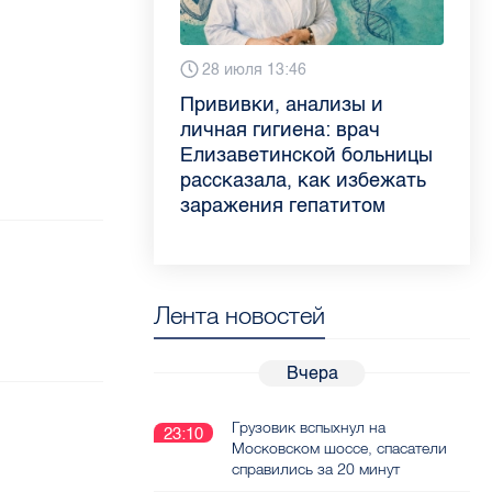
6 августа 9:02
28 июля 13:46
13 июля 9:05
3 июля 11:56
Piter.TV находится в
Прививки, анализы и
Как обезопасить ребенка
Проходные баллы в вузах
ТОП-10 рейтинга самых
личная гигиена: врач
летом: советы педиатра
СПб — 2026: где самый
цитируемых СМИ
Елизаветинской больницы
для родителей
высокий и самый низкий
Петербурга и Ленобласти
рассказала, как избежать
конкурс
во II квартале 2026 года
заражения гепатитом
Лента новостей
Вчера
Грузовик вспыхнул на
23:10
Московском шоссе, спасатели
справились за 20 минут