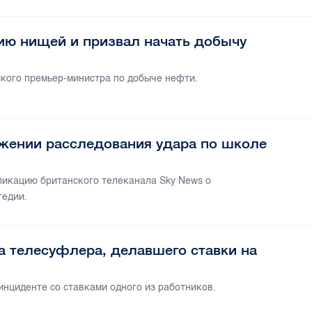
ию нищей и призвал начать добычу
кого премьер-министра по добыче нефти.
жении расследования удара по школе
икацию британского телеканала Sky News о
гедии.
а телесуфлера, делавшего ставки на
нциденте со ставками одного из работников.