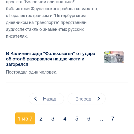
проекта "Более чем оригинально!",
библиотеки Фрунзенского района совместно
с Горэлектротрансом и "Петербургским
дневником на транспорте" представили
аудиоспектакль о знаменитых русских
писателях.
В Калининграде "Фольксваген" от удара
об столб разорвался на две части и
загорелся
Пострадал один человек.
Назад
Вперед
1 из 7
2
3
4
5
6
…
7