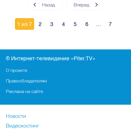
Назад
Вперед
1 из 7
2
3
4
5
6
…
7
© Интернет-телевидение «Piter.TV»
О проекте
Правообладателям
Реклама на сайте
Новости
Видеохостинг