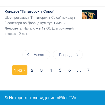
Концерт "Пятигорск + Союз"
Шоу-программу "Пятигорск + Союз" покажут
3 сентября во Дворце культуры имени
Ленсовета. Начало – в 19:00. Для зрителей
старше 12 лет.
Назад
Вперед
1 из 7
2
3
4
5
6
…
7
© Интернет-телевидение «Piter.TV»