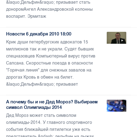
&laquo;Дельфин&raquo; призывает стать
доноромАнгел Александровской колонны
воспарит. Эрмитаж
Новости 6 декабря 2010 18:00
Крик души петербургских адвокатов 15
миллионов так и не украли. Судят бывших
спецназовцев Компьютерный вирус против
Сапсана. Скоростные поезда в опасности
"Горячая линия" для снежных завалов на
дорогах Кровь в обмен на билет.
&laquo;Дельфин&raquo; призывает
А почему бы и не Дед Мороз? Выбираем
символ Олимпиады 2014
Дед Мороз может стать символом
олимпиады-2014. У главного спортивного
события ближайшей пятилетки уже есть
представитель &ndash; дельфин на лыжах.