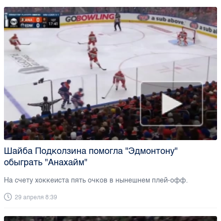
Шайба Подколзина помогла "Эдмонтону"
обыграть "Анахайм"
На счету хоккеиста пять очков в нынешнем плей-офф.
29 апреля 8:39