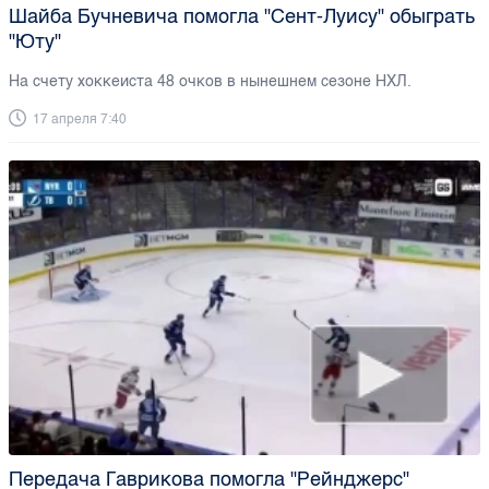
Шайба Бучневича помогла "Сент-Луису" обыграть
"Юту"
На счету хоккеиста 48 очков в нынешнем сезоне НХЛ.
17 апреля 7:40
Передача Гаврикова помогла "Рейнджерс"