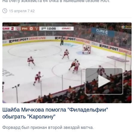
На счету хоккеиста 64 очка в нынешнем сезоне НХЛ.
15 апреля 7:42
Шайба Мичкова помогла "Филадельфии"
обыграть "Каролину"
Форвард был признан второй звездой матча.