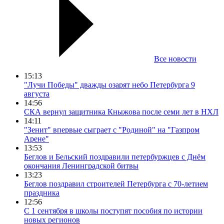
Все новости
15:13
"Лучи Победы" дважды озарят небо Петербурга 9
августа
14:56
СКА вернул защитника Кныжова после семи лет в НХЛ
14:11
"Зенит" впервые сыграет с "Родиной" на "Газпром
Арене"
13:53
Беглов и Бельский поздравили петербуржцев с Днём
окончания Ленинградской битвы
13:23
Беглов поздравил строителей Петербурга с 70-летием
праздника
12:56
С 1 сентября в школы поступят пособия по истории
новых регионов