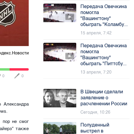
Передача Овечкина
помогла
"Вашингтону"
обыграть "Коламбу...
15 апреля, 7:42
Передача Овечкина
помогла
ндекс.Новости
"Вашингтону"
обыграть "Питтсбу...
13 апреля, 7:20
0
0
В Швеции сделали
заявление о
расчленении России
о Александра
ews.
Сегодня, 10:26
 пор не смог
Полуденный
айерз" также
выстрел в