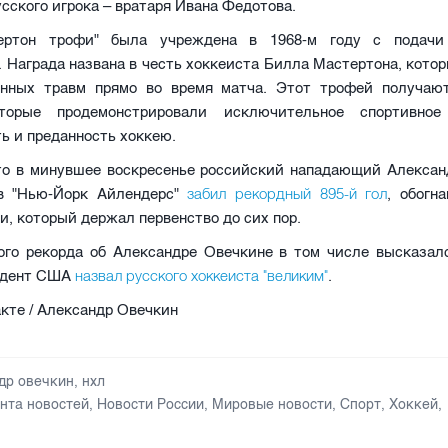
сского игрока – вратаря Ивана Федотова.
ертон трофи" была учреждена в 1968-м году с подачи
 Награда названа в честь хоккеиста Билла Мастертона, кото
енных травм прямо во время матча. Этот трофей получаю
оторые продемонстрировали исключительное спортивное 
ь и преданность хоккею.
то в минувшее воскресенье российский нападающий Алексан
забил рекордный 895-й гол
в "Нью-Йорк Айлендерс"
, обогн
и, который держал первенство до сих пор.
ого рекорда об Александре Овечкине в том числе высказал
назвал русского хоккеиста "великим"
идент США
.
кте / Александр Овечкин
др овечкин
,
нхл
нта новостей
,
Новости России
,
Мировые новости
,
Спорт
,
Хоккей
,