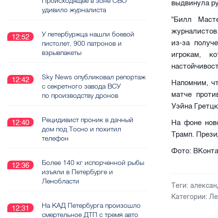
Происходящее в зоне СВО
выдвинула ру
удивило журналиста
"Билл Маст
журналистов.
У петербуржца нашли боевой
12:52
из-за получ
пистолет, 900 патронов и
взрывпакеты
игрокам, к
настойчивост
Sky News опубликовал репортаж
12:42
Напомним, ч
с секретного завода ВСУ
матче проти
по производству дронов
Уэйна Гретцк
Рецидивист проник в дачный
12:40
На фоне нов
дом под Тосно и похитил
Трамп. През
телефон
Фото: ВКонта
Более 140 кг испорченной рыбы
12:36
изъяли в Петербурге и
Ленобласти
Теги:
алексан
Категории:
Ле
На КАД Петербурга произошло
12:31
смертельное ДТП с тремя авто