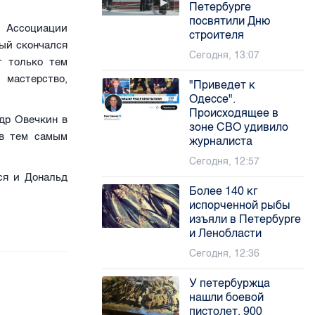
Петербурге
посвятили Дню
 Ассоциации
строителя
рый скончался
Сегодня, 13:07
т только тем
мастерство,
"Приведет к
Одессе".
Происходящее в
др Овечкин в
зоне СВО удивило
ав тем самым
журналиста
Сегодня, 12:57
ся и Дональд
Более 140 кг
испорченной рыбы
изъяли в Петербурге
и Ленобласти
Сегодня, 12:36
У петербуржца
нашли боевой
пистолет, 900