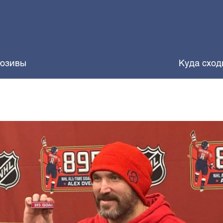
юзивы
Куда сход