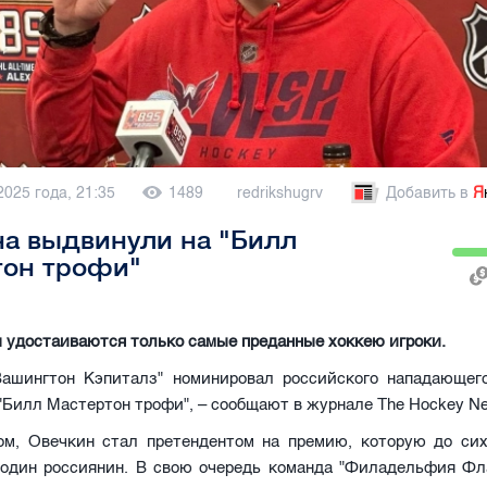
2025 года, 21:35
1489
redrikshugrv
Добавить в
Я
а выдвинули на "Билл
тон трофи"
 удостаиваются только самые преданные хоккею игроки.
ашингтон Кэпиталз" номинировал российского нападающег
"Билл Мастертон трофи", – сообщают в журнале The Hockey N
ом, Овечкин стал претендентом на премию, которую до сих
 один россиянин. В свою очередь команда "Филадельфия Фл