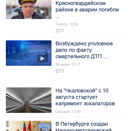
Красногвардейском
районе в аварии погибли
...
3 июля, 10:24
ДТП
Возбуждено уголовное
дело по факту
смертельного ДТП ...
26 июня, 10:17
ДТП
На "Чкаловской" с 10
августа стартует
капремонт эскалаторов
Сегодня, 17:06
В Петербурге создан
Научно-методический