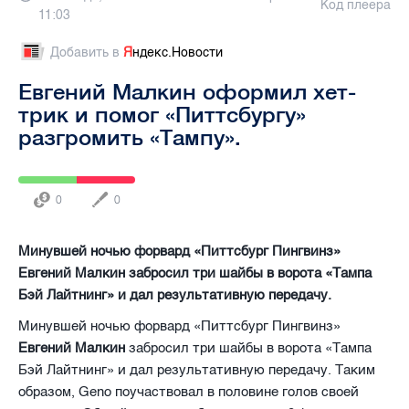
Код плеера
11:03
Добавить в
Я
ндекс.Новости
Евгений Малкин оформил хет-
трик и помог «Питтсбургу»
разгромить «Тампу».
0
0
Минувшей ночью форвард «Питтсбург Пингвинз»
Евгений Малкин забросил три шайбы в ворота «Тампа
Бэй Лайтнинг» и дал результативную передачу.
Минувшей ночью форвард «Питтсбург Пингвинз»
Евгений Малкин
забросил три шайбы в ворота «Тампа
Бэй Лайтнинг» и дал результативную передачу. Таким
образом,
Geno
поучаствовал в половине голов своей