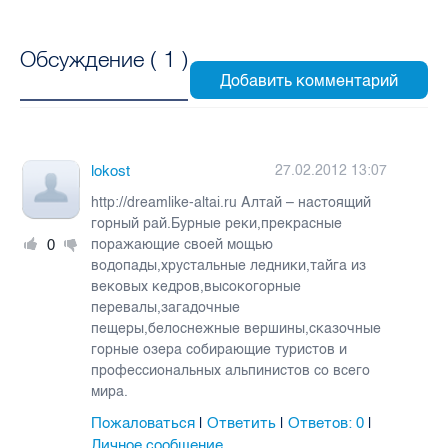
Обсуждение (
1
)
lokost
27.02.2012 13:07
http://dreamlike-altai.ru Алтай – настоящий
горный рай.Бурные реки,прекрасные
0
поражающие своей мощью
водопады,хрустальные ледники,тайга из
вековых кедров,высокогорные
перевалы,загадочные
пещеры,белоснежные вершины,сказочные
горные озера собирающие туристов и
профессиональных альпинистов со всего
мира.
Пожаловаться
Ответить
Ответов:
0
|
|
|
Личное сообщение