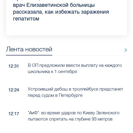
самых цитируемых СМИ Петербурга и
врач Елизаветинской больницы
педиатра для родителей
где самый высокий и самый низкий
воспаления ахиллова сухожилия летом
рассказала о возможностях для
Елизаветинской больницы ответила на
какие напитки можно приготовить дома
Ленобласти во II квартале 2026 года
рассказала, как избежать заражения
конкурс
работающих родителей
главные вопросы о заболевании
в жару
гепатитом
Лента новостей
В ОП предложили ввести выплату на каждого
12:31
школьника к 1 сентября
Устроивший дебош в троллейбусе предстанет
12:24
перед судом в Петербурге
"АиФ": во время ударов по Киеву Зеленского
12:17
пытаются спрятать на глубине 93 метров