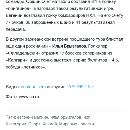
команды. Общий счет на табло составил 8:1 в пользу
«пингвинов». Благодаря такой результативной игре,
Евгений возглавил гонку бомбардиров НХЛ. На его счету
77 очков: 36 заброшенных шайб и 41 результативная
передача.
В другой заокеанской встрече прошедшего тура блистал
еще один россиянин –
Илья Брызгалов
. Голкипер
«Филадельфии» отразил 17 бросков соперников из
«Калгари», и достойно выстоял
серию буллитов -
4:5,
победа «летчиков».
youtube.com
TYSON921SD
Видео:
загрузил
Фото: www.ria.ru
Теги:
евгений малкин
,
илья брызгалов
,
нхл
Категории:
Спорт
,
Хоккей
,
Мировые новости
,