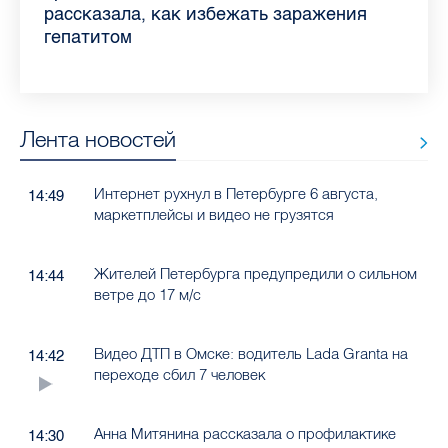
Ленобласти во II квартале 2026 года
рассказала, как избежать заражения
конкурс
работающих родителей
главные вопросы о заболевании
в жару
гепатитом
Лента новостей
Интернет рухнул в Петербурге 6 августа,
14:49
маркетплейсы и видео не грузятся
Жителей Петербурга предупредили о сильном
14:44
ветре до 17 м/с
Видео ДТП в Омске: водитель Lada Granta на
14:42
переходе сбил 7 человек
Анна Митянина рассказала о профилактике
14:30