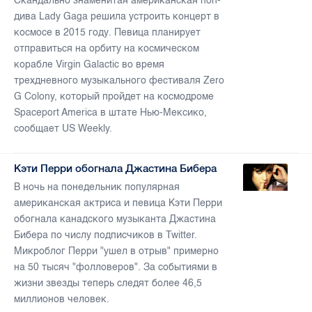
Скандально знаменитая американская поп-
дива Lady Gaga решила устроить концерт в
космосе в 2015 году. Певица планирует
отправиться на орбиту на космическом
корабле Virgin Galactic во время
трехдневного музыкального фестиваля Zero
G Colony, который пройдет на космодроме
Spaceport America в штате Нью-Мексико,
сообщает US Weekly.
Кэти Перри обогнала Джастина Бибера
В ночь на понедельник популярная
американская актриса и певица Кэти Перри
обогнала канадского музыканта Джастина
Бибера по числу подписчиков в Twitter.
Микроблог Перри "ушел в отрыв" примерно
на 50 тысяч "фолловеров". За событиями в
жизни звезды теперь следят более 46,5
миллионов человек.