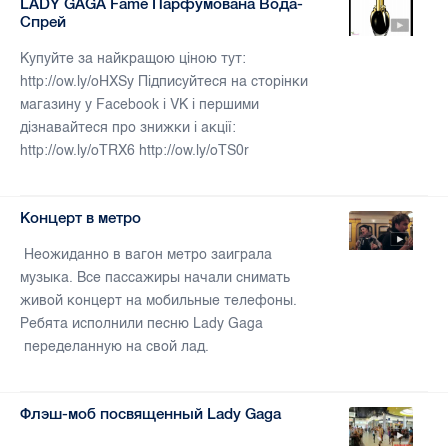
LADY GAGA Fame Парфумована Вода-
Спрей
Купуйте за найкращою ціною тут:
http://ow.ly/oHXSy Підписуйтеся на сторінки
магазину у Facebook i VK і першими
дізнавайтеся про знижки і акції:
http://ow.ly/oTRX6 http://ow.ly/oTS0r
Концерт в метро
Неожиданно в вагон метро заиграла
музыка. Все пассажиры начали снимать
живой концерт на мобильные телефоны.
Ребята исполнили песню Lady Gaga
переделанную на свой лад.
Флэш-моб посвященный Lady Gaga