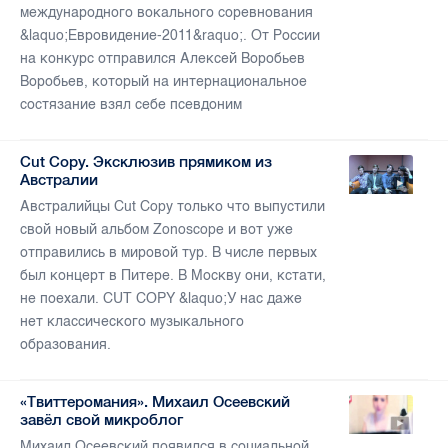
международного вокального соревнования
&laquo;Евровидение-2011&raquo;. От России
на конкурс отправился Алексей Воробьев
Воробьев, который на интернациональное
состязание взял себе псевдоним
Cut Copy. Эксклюзив прямиком из
Австралии
Австралийцы Cut Copy только что выпустили
свой новый альбом Zonoscope и вот уже
отправились в мировой тур. В числе первых
был концерт в Питере. В Москву они, кстати,
не поехали. CUT COPY &laquo;У нас даже
нет классического музыкального
образования.
«Твиттеромания». Михаил Осеевский
завёл свой микроблог
Михаил Осеевский появился в социальной