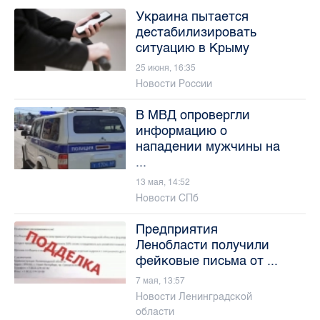
Украина пытается
дестабилизировать
ситуацию в Крыму
25 июня, 16:35
Новости России
В МВД опровергли
информацию о
нападении мужчины на
...
13 мая, 14:52
Новости СПб
Предприятия
Ленобласти получили
фейковые письма от ...
7 мая, 13:57
Новости Ленинградской
области