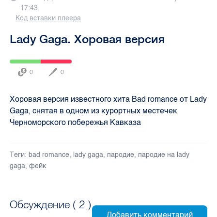
17:43
Код вставки плеера
Lady Gaga. Хоровая версия
0
0
Хоровая версия известного хита Bad romance от Lady
Gaga, снятая в одном из курортных местечек
Черноморского побережья Кавказа
Теги:
bad romance
,
lady gaga
,
пародие
,
пародие на lady
gaga
,
фейк
Обсуждение (
2
)