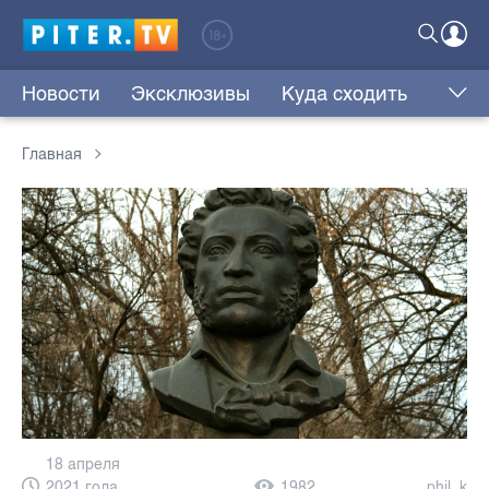
Новости
Эксклюзивы
Куда сходить
Главная
18 апреля
2021 года,
1982
phil_k