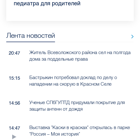
самых цитируемых СМИ Петербурга и
врач Елизаветинской больницы
педиатра для родителей
где самый высокий и самый низкий
воспаления ахиллова сухожилия летом
рассказала о возможностях для
Елизаветинской больницы ответила на
какие напитки можно приготовить дома
Ленобласти во II квартале 2026 года
рассказала, как избежать заражения
конкурс
работающих родителей
главные вопросы о заболевании
в жару
гепатитом
Лента новостей
Житель Всеволожского района сел на полгода
20:47
дома за поддельные права
Бастрыкин потребовал доклад по делу о
15:15
нападении на скорую в Красном Селе
Ученые СПбГУПТД придумали покрытие для
14:56
защиты антенн от дождя
Выставка "Каски в красках" открылась в парке
14:47
"Россия – Моя история"