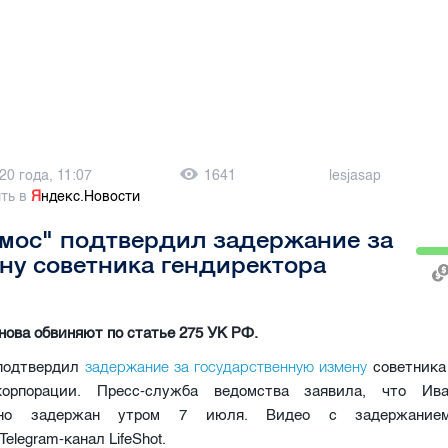
20 года, 11:07
1641
lesjasap
ть в
Я
ндекс.Новости
мос" подтвердил задержание за
ну советника гендиректора
ова обвиняют по статье 275 УК РФ.
задержание за государственную измену
 подтвердил
советника 
корпорации. Пресс-служба ведомства заявила, что Ив
льно задержан утром 7 июля. Видео с задержанием
elegram-канал LifeShot.