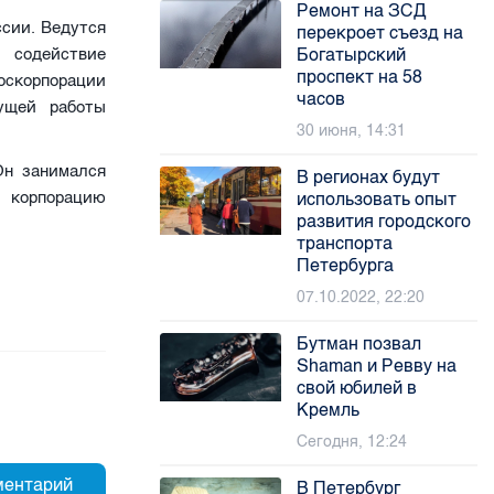
Ремонт на ЗСД
ссии. Ведутся
перекроет съезд на
содействие
Богатырский
проспект на 58
госкорпорации
часов
кущей работы
30 июня, 14:31
Он занимался
В регионах будут
 корпорацию
использовать опыт
развития городского
транспорта
Петербурга
07.10.2022, 22:20
Бутман позвал
Shaman и Ревву на
свой юбилей в
Кремль
Сегодня, 12:24
В Петербург