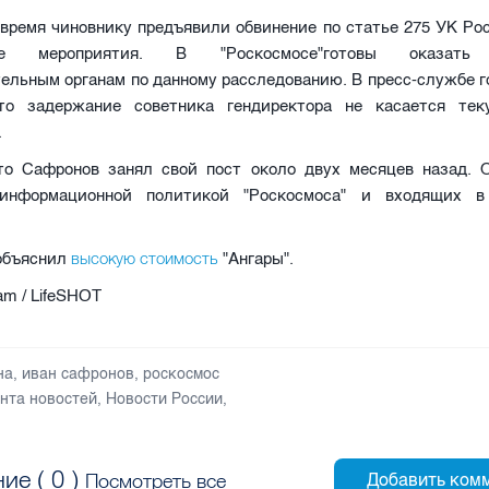
время чиновнику предъявили обвинение по статье 275 УК Ро
ные мероприятия. В "Роскосмосе"готовы оказать 
ельным органам по данному расследованию. В пресс-службе 
то задержание советника гендиректора не касается те
.
то Сафронов занял свой пост около двух месяцев назад. 
 информационной политикой "Роскосмоса" и входящих в
.
высокую стоимость
 объяснил
"Ангары".
am / LifeSHOT
на
,
иван сафронов
,
роскосмос
нта новостей
,
Новости России
,
ие (
0
)
Посмотреть все