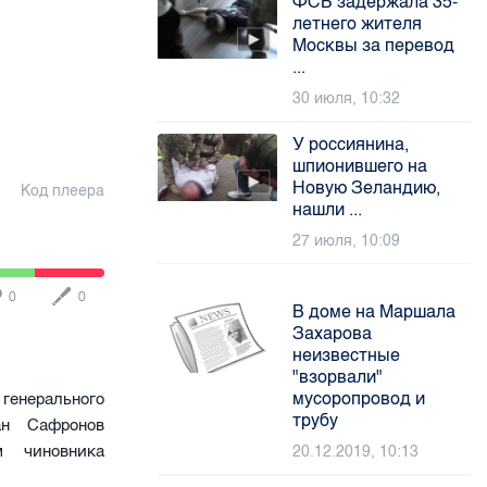
ФСБ задержала 35-
летнего жителя
Москвы за перевод
...
30 июля, 10:32
У россиянина,
шпионившего на
Новую Зеландию,
Код плеера
нашли ...
27 июля, 10:09
0
0
В доме на Маршала
Захарова
неизвестные
"взорвали"
мусоропровод и
генерального
трубу
ан Сафронов
 чиновника
20.12.2019, 10:13