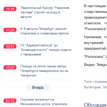
В настоящее 
Ледокольный буксир "Нарвская
11:44
следствен
застава" спустят на воду в
августе
правоохранит
отметили, ч
К 9 августа Петербург украсят
"Роскосмоса"
11:23
плакатами и оливковым светом
Напомним, ч
внутренней
От "Адмиралтейской" до
10:51
предприятий
"Комендантского" поезда ходили
с перерывами
"Роскосмос"
Видео: Telegr
Поезда на пятой линии метро
10:25
Петербурга замедлились из-за
техпричин
Теги:
госизме
Вчера
Категории:
Ле
Грузовик вспыхнул на
23:10
Обсужден
Московском шоссе, спасатели