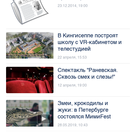
23.12.2014, 19:00
В Кингисеппе построят
школу с VR-кабинетом и
телестудией
22 апреля, 15:53
Спектакль "Раневская.
Сквозь смех и слезы!"
12 апреля, 19:00
Змеи, крокодилы и
жуки: в Петербурге
состоялся МимиFest
28.05.2019, 10:43