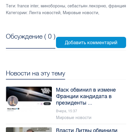
Теги:
france inter
,
минобороны
,
себастьян лекорню
,
франция
Категории:
Лента новостей
,
Мировые новости
,
Обсуждение (
0
)
Новости на эту тему
Маск обвинил в измене
Франции кандидата в
президенты ...
Вчера, 15:37
Мировые новости
Власти Литвы обвинили