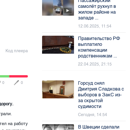
Пассажирский
самолёт рухнул в
жилом районе на
западе ...
12.06.2025, 11:54
Правительство РФ
выплатило
компенсации
Код плеера
родственникам ...
22.04.2025, 21:15
Горсуд снял
0
0
Дмитрия Сладкова с
выборов в ЗакС из-
за скрытой
орогу.
судимости
трали.
Сегодня, 14:54
тел на работу
В Швеции сделали