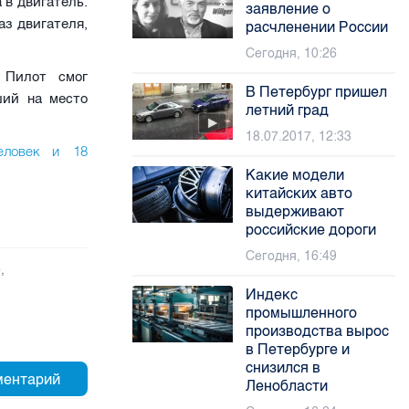
 в двигатель.
заявление о
аз двигателя,
расчленении России
Сегодня, 10:26
 Пилот смог
В Петербург пришел
ший на место
летний град
18.07.2017, 12:33
еловек и 18
Какие модели
китайских авто
выдерживают
российские дороги
Сегодня, 16:49
е
,
Индекс
промышленного
производства вырос
в Петербурге и
снизился в
Ленобласти