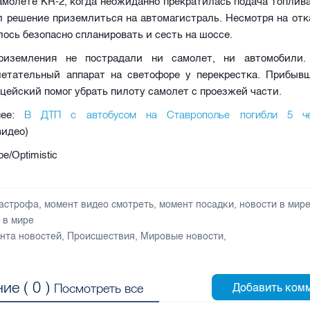
амолете KR-2, когда неожиданно прекратилась подача топлива
 решение приземлиться на автомагистраль. Несмотря на отк
ось безопасно спланировать и сесть на шоссе.
риземления не пострадали ни самолет, ни автомобили.
летательный аппарат на светофоре у перекрестка. Прибыв
цейский помог убрать пилоту самолет с проезжей части.
В ДТП с автобусом на Ставрополье погибли 5 ч
нее:
видео)
e/Optimistic
астрофа
,
момент видео смотреть
,
момент посадки
,
новости в мир
 в мире
нта новостей
,
Происшествия
,
Мировые новости
,
ие (
0
)
Посмотреть все