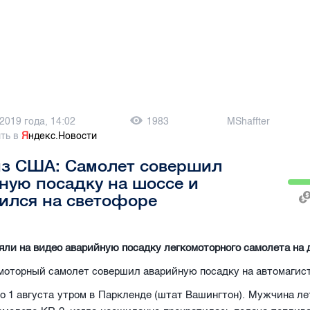
 2019 года, 14:02
1983
MShaffter
ть в
Я
ндекс.Новости
из США: Самолет совершил
ную посадку на шоссе и
ился на светофоре
ли на видео аварийную посадку легкомоторного самолета на д
моторный самолет совершил аварийную посадку на автомагис
 1 августа утром в Паркленде (штат Вашингтон). Мужчина ле