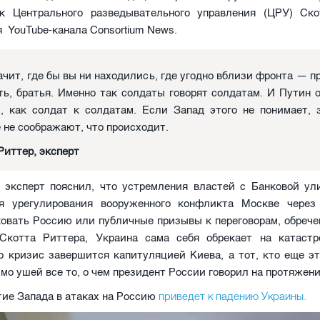
ик Центрального разведывательного управления (ЦРУ) Ск
 YouTube-канала Consortium News.
ачит, где бы вы ни находились, где угодно вблизи фронта — 
ть, братья. Именно так солдаты говорят солдатам. И Путин 
, как солдат к солдатам. Если Запад этого не понимает, 
 не соображают, что происходит.
Риттер, эксперт
 эксперт пояснил, что устремления властей с Банковой ул
я урегулирования вооруженного конфликта Москве через
овать Россию или публичные призывы к переговорам, обрече
Скотта Риттера, Украина сама себя обрекает на катаст
о кризис завершится капитуляцией Киева, а тот, кто еще эт
мо ушей все то, о чем президент России говорил на протяже
приведет к падению Украины.
тие Запада в атаках на Россию