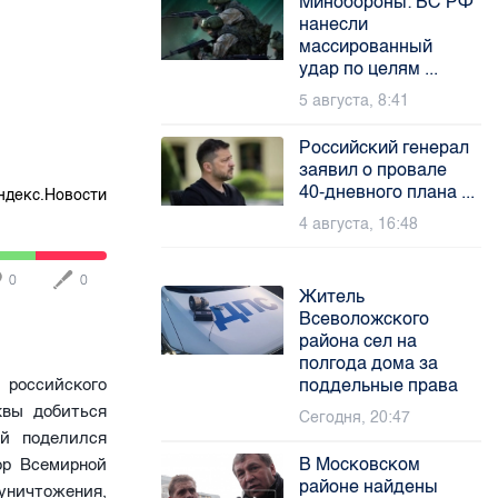
Минобороны: ВС РФ
нанесли
массированный
удар по целям ...
5 августа, 8:41
Российский генерал
заявил о провале
40-дневного плана ...
ндекс.Новости
4 августа, 16:48
0
0
Житель
Всеволожского
района сел на
полгода дома за
оссийского
поддельные права
квы добиться
Сегодня, 20:47
ей поделился
В Московском
ор Всемирной
районе найдены
уничтожения,