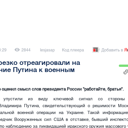
3:29
2844
lesjasap
Код плеера
Добавить в
Я
езко отреагировали на
ние Путина к военным
 оценил смысл слов президента России "работайте, братья".
 упустили из виду ключевой сигнал со стороны р
Владимира Путина, свидетельствующий о решимости Мос
альной военной операции на Украине. Такой информаци
едчик Вооруженных сил США в отставке, бывший инспект
 по наблюдению за ликвидацией иракского оружия массового 