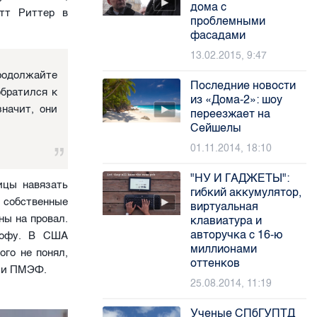
дома с
отт Риттер в
проблемными
фасадами
13.02.2015, 9:47
продолжайте
Последние новости
обратился к
из «Дома-2»: шоу
значит, они
переезжает на
Сейшелы
01.11.2014, 18:10
"НУ И ГАДЖЕТЫ":
ицы навязать
гибкий аккумулятор,
 собственные
виртуальная
ны на провал.
клавиатура и
авторучка с 16-ю
рофу. В США
миллионами
ого не понял,
оттенков
нии ПМЭФ.
25.08.2014, 11:19
Ученые СПбГУПТД