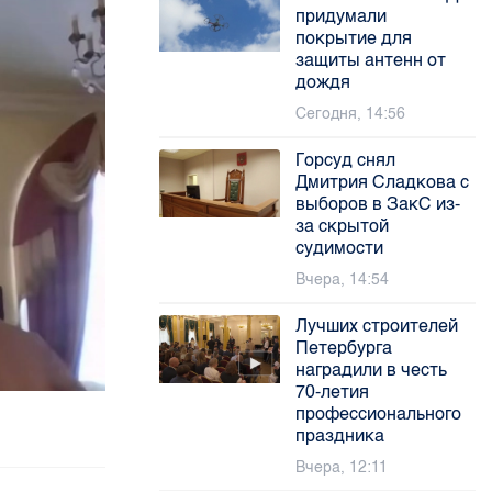
придумали
покрытие для
защиты антенн от
дождя
Сегодня, 14:56
Горсуд снял
Дмитрия Сладкова с
выборов в ЗакС из-
за скрытой
судимости
Вчера, 14:54
Лучших строителей
Петербурга
наградили в честь
70-летия
профессионального
праздника
Вчера, 12:11