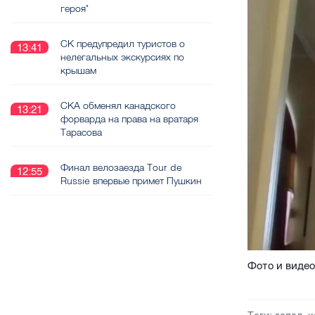
героя"
СК предупредил туристов о
13:41
нелегальных экскурсиях по
крышам
СКА обменял канадского
13:21
форварда на права на вратаря
Тарасова
Финал велозаезда Tour de
12:55
Russie впервые примет Пушкин
Фото и видео