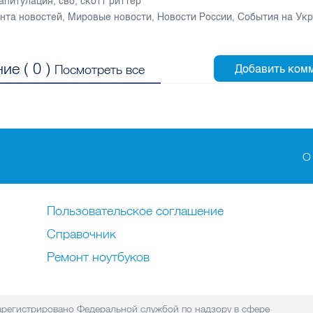
апитулация
,
сво
,
скотт риттер
нта новостей
,
Мировые новости
,
Новости России
,
События на Ук
ие (
0
)
Посмотреть все
О
Пользовательское соглашение
Справочник
Ремонт нoутбуков
регистрировано Федеральной службой по надзору в сфере