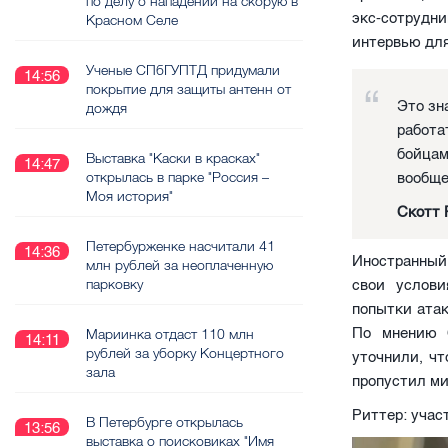
по делу о нападении на скорую в
экс-сотрудн
Красном Селе
интервью для
Ученые СПбГУПТД придумали
14:56
покрытие для защиты антенн от
Это зн
дождя
работа
бойцам
Выставка "Каски в красках"
14:47
открылась в парке "Россия –
вообще
Моя история"
Скотт 
Петербурженке насчитали 41
14:36
Иностранный
млн рублей за неоплаченную
парковку
свои услови
попытки атак
По мнению 
Мариинка отдаст 110 млн
14:11
рублей за уборку Концертного
уточнили, чт
зала
пропустил ми
Риттер: учас
В Петербурге открылась
13:56
выставка о поисковиках "Имя