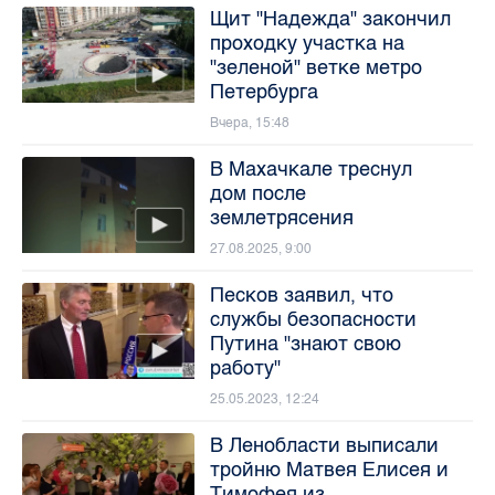
Щит "Надежда" закончил
проходку участка на
"зеленой" ветке метро
Петербурга
Вчера, 15:48
В Махачкале треснул
дом после
землетрясения
27.08.2025, 9:00
Песков заявил, что
службы безопасности
Путина "знают свою
работу"
25.05.2023, 12:24
В Ленобласти выписали
тройню Матвея Елисея и
Тимофея из