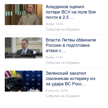
Алаудинов оценил
потери ВСУ на поле боя
почти в 2,5 ...
Вчера, 13:24
События на Украине
Власти Литвы обвинили
Россию в подготовке
атаки с ...
Вчера, 11:44
События на Украине
Зеленский закатил
союзникам истерику из-
за удара ВС Росс...
6 августа, 13:39
События на Украине