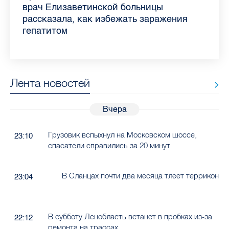
самых цитируемых СМИ Петербурга и
врач Елизаветинской больницы
педиатра для родителей
где самый высокий и самый низкий
воспаления ахиллова сухожилия летом
рассказала о возможностях для
Елизаветинской больницы ответила на
какие напитки можно приготовить дома
Ленобласти во II квартале 2026 года
рассказала, как избежать заражения
конкурс
работающих родителей
главные вопросы о заболевании
в жару
гепатитом
Лента новостей
Вчера
Грузовик вспыхнул на Московском шоссе,
23:10
спасатели справились за 20 минут
В Сланцах почти два месяца тлеет террикон
23:04
В субботу Ленобласть встанет в пробках из-за
22:12
ремонта на трассах