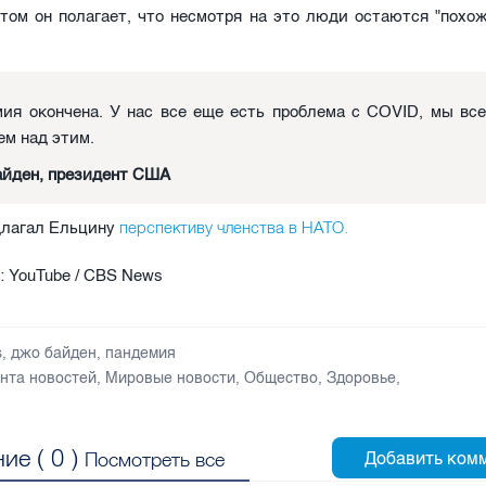
том он полагает, что несмотря на это люди остаются "похо
ия окончена. У нас все еще есть проблема с COVID, мы вс
ем над этим.
йден, президент США
перспективу членства в НАТО.
длагал Ельцину
: YouTube / CBS News
s
,
джо байден
,
пандемия
нта новостей
,
Мировые новости
,
Общество
,
Здоровье
,
ие (
0
)
Посмотреть все