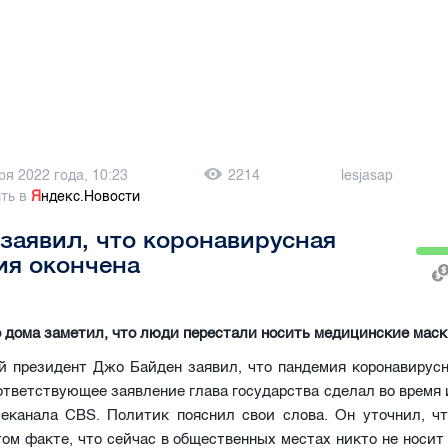
ря 2022 года, 10:23
2214
lesjasap
ть в
Я
ндекс.Новости
заявил, что коронавирусная
ия окончена
 дома заметил, что люди перестали носить медицинские маск
й президент Джо Байден заявил, что пандемия коронавирус
ответствующее заявление глава государства сделал во время
леканала CBS. Политик пояснил свои слова. Он уточнил, чт
том факте, что сейчас в общественных местах никто не носи