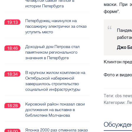
четвёртой самой тёплой в
маски. При э
истории Петербурга
форме".
Петербуржец накинулся на
19:13
пассажирку электрички за отказ
Пандем
уступить место
работа
Доходный дом Петрова стал
Джо Ба
18:46
памятником регионального
значения в Петербурге
Клинтон пре
В крупном жилом комплексе на
18:34
Фото и видео
Октябрьской набережной
завершилось строительство
социальной инфраструктуры
Теги:
cbs new
Категории:
Ле
Кировский район показал свои
18:28
достижения на выставке в
библиотеке Молчанова
Обсужден
Японка 2000 раз отменила заказ
18:00