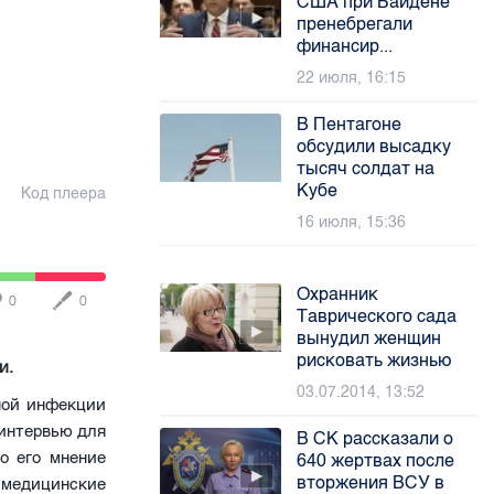
США при Байдене
пренебрегали
финансир...
22 июля, 16:15
В Пентагоне
обсудили высадку
тысяч солдат на
Кубе
Код плеера
16 июля, 15:36
Охранник
0
0
Таврического сада
вынудил женщин
рисковать жизнью
и.
03.07.2014, 13:52
ной инфекции
 интервью для
В СК рассказали о
о его мнение
640 жертвах после
вторжения ВСУ в
т медицинские