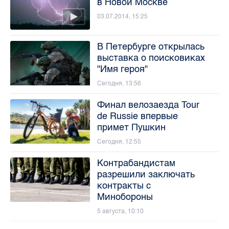
в Новой Москве
03.07.2014, 15:25
В Петербурге открылась
выставка о поисковиках
"Имя героя"
Сегодня, 13:56
Финал велозаезда Tour
de Russie впервые
примет Пушкин
Сегодня, 12:55
Контрабандистам
разрешили заключать
контракты с
Минобороны
5 августа, 10:10