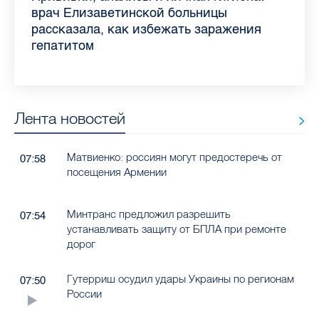
самых цитируемых СМИ Петербурга и
врач Елизаветинской больницы
педиатра для родителей
где самый высокий и самый низкий
воспаления ахиллова сухожилия летом
рассказала о возможностях для
Елизаветинской больницы ответила на
какие напитки можно приготовить дома
Ленобласти во II квартале 2026 года
рассказала, как избежать заражения
конкурс
работающих родителей
главные вопросы о заболевании
в жару
гепатитом
Лента новостей
Матвиенко: россиян могут предостеречь от
07:58
посещения Армении
Минтранс предложил разрешить
07:54
устанавливать защиту от БПЛА при ремонте
дорог
Гутерриш осудил удары Украины по регионам
07:50
России