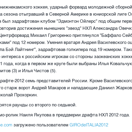
нижнекамского хоккея, ударный форвард молодежной сборной
а сезона отыгравший в Северной Америке в юниорской лиге О
в был задрафтован клубом "Эдмонтон Ойлерс" под общим перв
овторив достижения нынешних "звезд" НХЛ Александра Овечк
Центрфорвард Михаил Григоренко приглянулся "Баффало Сейб
ками" под 12 номером. Умения вратаря Андрея Василевского о
па Бэй Лайтнинг", задрафтовав голкипера под 19 номером. Так
 интереса к российским игрокам со стороны заокеанских хок
01 года, когда в первом же круге были выбраны Илья Ковальчук 
итов (3) и Илья Чистов (5).
драфте-2012 семь представителей России. Кроме Василевского
то старж ворот Андрей Макаров и нападающие Даниил Жарков
иколай Прохоркин.
оятся раунды со второго по седьмой.
мо-ролик Наиля Якупова в преддверии драфта НХЛ 2012 года.
be.com
GIROdeITALIA2012
загружено пользователем