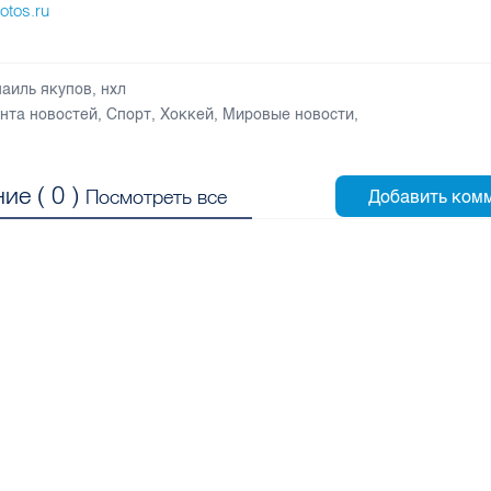
otos.ru
наиль якупов
,
нхл
нта новостей
,
Спорт
,
Хоккей
,
Мировые новости
,
ие (
0
)
Посмотреть все