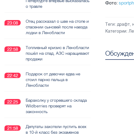
Петербурге впервые высказалась
sportph
Фото:
о травле
Отец рассказал о шве на стопе и
23:08
Теги:
драфт
,
спасении сыновей после наезда
Категории:
Ле
лодки в Ленобласти
Топливный кризис в Ленобласти
22:58
Обсужден
пошёл на спад, АЗС наращивают
продажи
Подарок от девочки едва не
22:42
стоил парню пальца в
Ленобласти
Барахолку у сгоревшего склада
22:25
Wildberries проверят на
законность
Депутаты захотели пустить всех
21:58
в 10-й класс без экзаменов