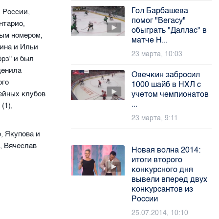
Гол Барбашева
 России,
помог "Вегасу"
нтарио,
обыграть "Даллас" в
ым номером,
матче Н...
ина и Ильи
23 марта, 10:03
рз" и был
ценила
Овечкин забросил
ого
1000 шайб в НХЛ с
кейных клубов
учетом чемпионатов
...
(1),
23 марта, 9:11
, Якупова и
, Вячеслав
Новая волна 2014:
итоги второго
конкурсного дня
вывели вперед двух
конкурсантов из
России
25.07.2014, 10:10