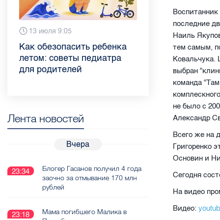
Воспитанник 
последние дв
28 июля 13:46
13 июля 9:05
3 июля 11:56
23 июня 9:10
16 июня 11:37
11 июня 12:37
3 июня 10:02
4 июня 9:04
Наиль Якупо
Прививки, анализы и
Как обезопасить ребенка
Проходные баллы в вузах
Врач назвала неожиданные
Декрет без потери дохода:
Что такое рассеянный
Бамбл с вишней и лимонад
"Производители
тем самым, п
личная гигиена: врач
летом: советы педиатра
СПб — 2026: где самый
причины воспаления
эксперт рассказала о
склероз: невролог
с имбирем: какие напитки
расслабились": глава
Ковальчука. 
Елизаветинской больницы
для родителей
высокий и самый низкий
ахиллова сухожилия летом
возможностях для
Елизаветинской больницы
можно приготовить дома в
“Общественного контроля”
выбран "клин
рассказала, как избежать
конкурс
работающих родителей
ответила на главные
жару
— о качестве продуктов в
команда "Там
заражения гепатитом
вопросы о заболевании
Петербурге
комплескного
не было с 20
Лента новостей
Александр Св
Всего же на 
Вчера
Григоренко э
Основин и Н
Блогер Гасанов получил 4 года
23:34
Сегодня сост
заочно за отмывание 170 млн
рублей
На видео про
youtu
Видео:
Мама погибшего Малика в
23:18