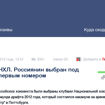
юзивы
Куда сход
012 года, 13:57
3351
banan-23
Добавить в
Я
НХЛ. Россиянин выбран под
первым номером
ссийских хоккеиста были выбраны клубами Национальной хок
раунде драфта 2012 года, который состоялся накануне на арене
р" в Питтсбурге.