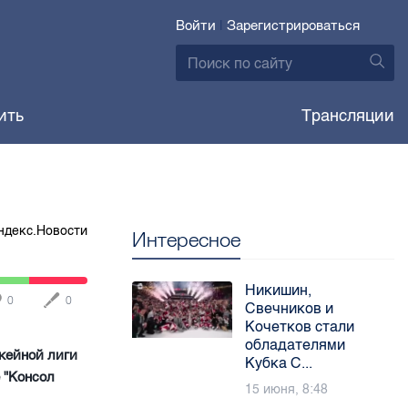
Войти
|
Зарегистрироваться
ить
Трансляции
ндекс.Новости
Интересное
Никишин,
0
0
Свечников и
Кочетков стали
обладателями
кейной лиги
Кубка С...
 "Консол
15 июня, 8:48