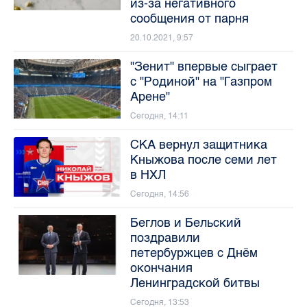
из-за негативного
сообщения от парня
20.10.2021, 9:57
"Зенит" впервые сыграет
с "Родиной" на "Газпром
Арене"
Сегодня, 14:11
СКА вернул защитника
Кныжова после семи лет
в НХЛ
Сегодня, 14:56
Беглов и Бельский
поздравили
петербуржцев с Днём
окончания
Ленинградской битвы
Сегодня, 13:53