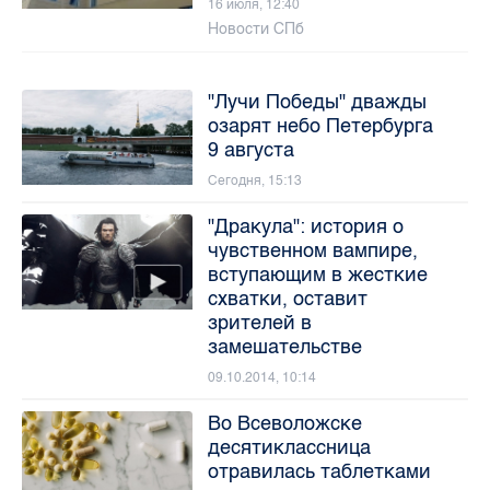
16 июля, 12:40
Новости СПб
"Лучи Победы" дважды
озарят небо Петербурга
9 августа
Сегодня, 15:13
"Дракула": история о
чувственном вампире,
вступающим в жесткие
схватки, оставит
зрителей в
замешательстве
09.10.2014, 10:14
Во Всеволожске
десятиклассница
отравилась таблетками