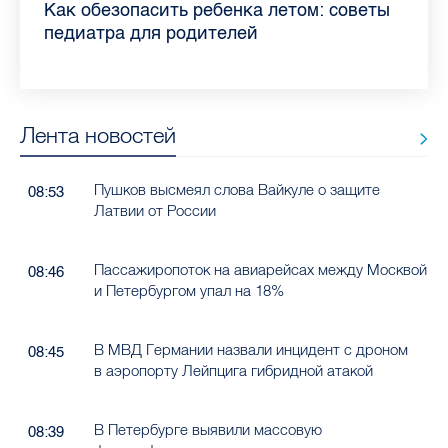
Прививки, анализы и личная гигиена:
Как обезопасить ребенка летом: советы
Проходные баллы в вузах СПб — 2026:
Врач назвала неожиданные причины
Декрет без потери дохода: эксперт
Что такое рассеянный склероз: невролог
Бамбл с вишней и лимонад с имбирем:
"Производители расслабились": глава
врач Елизаветинской больницы
педиатра для родителей
где самый высокий и самый низкий
воспаления ахиллова сухожилия летом
рассказала о возможностях для
Елизаветинской больницы ответила на
какие напитки можно приготовить дома
“Общественного контроля” — о качестве
рассказала, как избежать заражения
конкурс
работающих родителей
главные вопросы о заболевании
в жару
продуктов в Петербурге
гепатитом
Лента новостей
Пушков высмеял слова Вайкуле о защите
08:53
Латвии от России
Пассажиропоток на авиарейсах между Москвой
08:46
и Петербургом упал на 18%
В МВД Германии назвали инцидент с дроном
08:45
в аэропорту Лейпцига гибридной атакой
В Петербурге выявили массовую
08:39