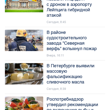
с дроном в аэропорту
Лейпцига гибридной
атакой
Сегодня, 8:45
В районе
судостроительного
завода "Северная
верфь" вспыхнул пожар
Вчера, 16:11
В Петербурге выявили
массовую
фальсификацию
сливочного масла
Сегодня, 8:39
Роспотребнадзор
утвердил рекомендации
по включению рыбы и