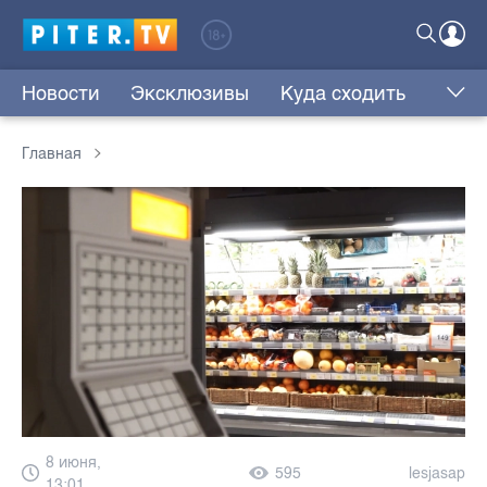
Новости
Эксклюзивы
Куда сходить
Главная
8 июня,
595
lesjasap
13:01