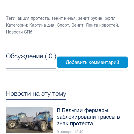
Теги:
акция протеста
,
зенит ничья
,
зенит рубин
,
рфпл
Категории:
Картина дня
,
Спорт
,
Зенит
,
Лента новостей
,
Новости СПб
,
Обсуждение (
0
)
Новости на эту тему
В Бельгии фермеры
заблокировали трассы в
знак протеста ...
9 января, 12:40