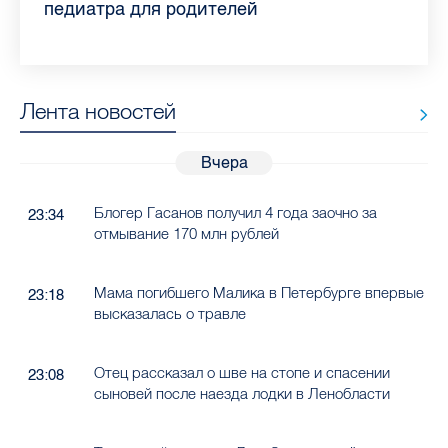
врач Елизаветинской больницы
педиатра для родителей
где самый высокий и самый низкий
воспаления ахиллова сухожилия летом
рассказала о возможностях для
Елизаветинской больницы ответила на
какие напитки можно приготовить дома
“Общественного контроля” — о качестве
рассказала, как избежать заражения
конкурс
работающих родителей
главные вопросы о заболевании
в жару
продуктов в Петербурге
гепатитом
Лента новостей
Вчера
Блогер Гасанов получил 4 года заочно за
23:34
отмывание 170 млн рублей
Мама погибшего Малика в Петербурге впервые
23:18
высказалась о травле
Отец рассказал о шве на стопе и спасении
23:08
сыновей после наезда лодки в Ленобласти