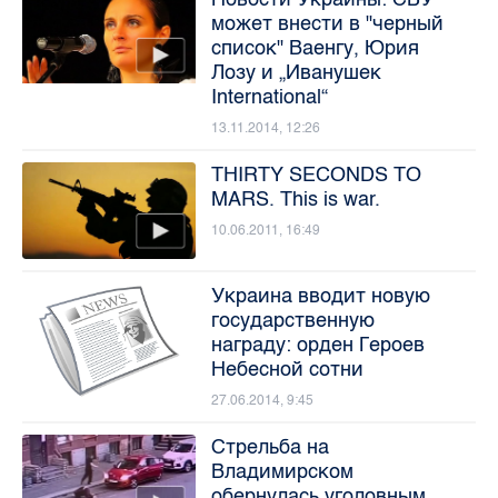
может внести в "черный
список" Ваенгу, Юрия
Лозу и „Иванушек
International“
13.11.2014, 12:26
THIRTY SECONDS TO
MARS. This is war.
10.06.2011, 16:49
Украина вводит новую
государственную
награду: орден Героев
Небесной сотни
27.06.2014, 9:45
Стрельба на
Владимирском
обернулась уголовным