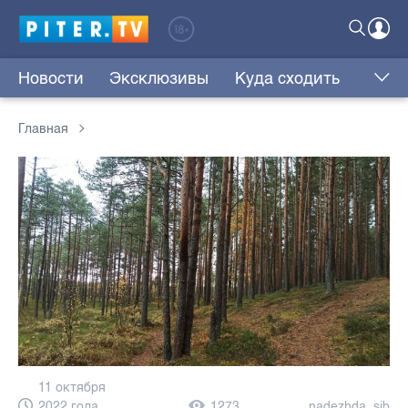
Новости
Эксклюзивы
Куда сходить
Главная
11 октября
2022 года,
1273
nadezhda_sib