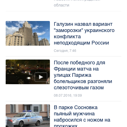
области
Галузин назвал вариант
"заморозки" украинского
конфликта
неподходящим России
Сегодня, 7:46
После победного для
Франции матча на
улицах Парижа
болельщиков разгоняли
слезоточивым газом
08.07.2016, 19:09
В парке Сосновка
пьяный мужчина
набросился с ножом на
прохожих