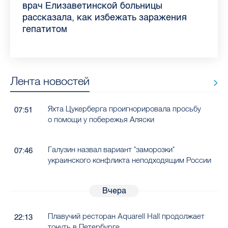
самых цитируемых СМИ Петербурга и
врач Елизаветинской больницы
педиатра для родителей
где самый высокий и самый низкий
воспаления ахиллова сухожилия летом
рассказала о возможностях для
Елизаветинской больницы ответила на
какие напитки можно приготовить дома
Ленобласти во II квартале 2026 года
рассказала, как избежать заражения
конкурс
работающих родителей
главные вопросы о заболевании
в жару
гепатитом
Лента новостей
Яхта Цукерберга проигнорировала просьбу
07:51
о помощи у побережья Аляски
Галузин назвал вариант "заморозки"
07:46
украинского конфликта неподходящим России
Вчера
Плавучий ресторан Aquarell Hall продолжает
22:13
тонуть в Петербурге