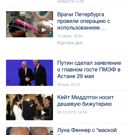
Новости СПб
Врачи Петербурга
провели операцию с
использованием ...
13 июля, 18:54
Картина дня
Путин сделал заявление
о главном госте ПМЭФ в
Астане 29 мая
29 мая, 22:23
Кейт Миддлтон носит
дешевую бижутерию
06.12.2013, 14:56
Луна Феннер с "маской