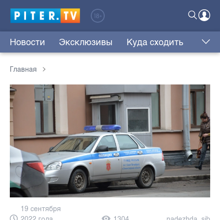
Новости
Эксклюзивы
Куда сходить
Главная
19 сентября
2022 года,
1304
nadezhda_sib