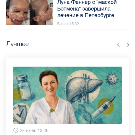
Луна Феннер с "маской
Бэтмена" завершила
лечение в Петербурге
Вчера, 15:32
Лучшее
6 августа 9:02
28 июля 13:46
13 июля 9:05
3 июля 11:56
23 июня 9:10
16 июня 11:37
11 июня 12:37
3 июня 10:02