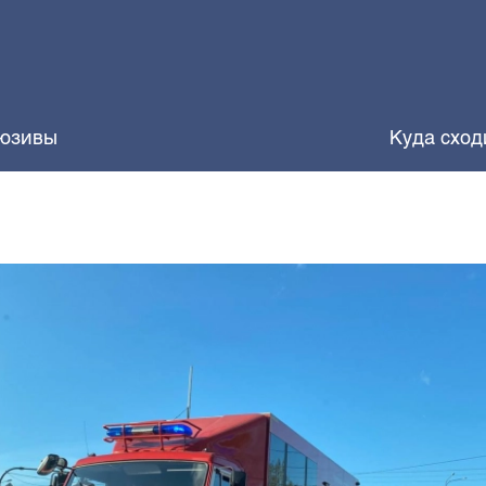
юзивы
Куда сход