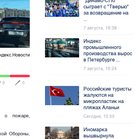
"Динамо-СПб"
сыграет с "Тверью"
за возвращение на
...
7 августа, 16:38
Индекс
промышленного
производства вырос
ндекс.Новости
в Петербурге ...
7 августа, 16:24
0
0
Российские туристы
жалуются на
микропластик на
пляжах Аланьи
а о пожаре,
Сегодня, 10:55
Иномарка
кой Обороны,
вышвырнула