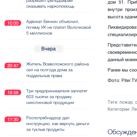
разрешил фельдшерам
дом 51. При
оказывать наркопомощь
внутри прои
высота здани
Адвокат Бенхин объяснил,
10:00
почему УК не платит Волочковой
Ликвидирова
5 миллионов
специализиро
Представит
Вчера
своевременн
данный момен
Житель Всеволожского района
20:47
сел на полгода дома за
Ранее мы соо
поддельные права
Фото: Piter.T
Три предпринимателя заплатят
18:58
603 тысячи за продажу
никотиновой продукции
Теги:
пожар
,
Категории:
Ле
Роспотребнадзор дал
17:30
инструкцию, как вернуть деньги
за тухлые продукты
Обсужден