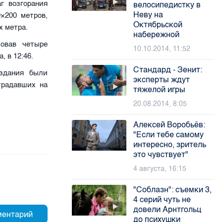
г возгорания
велосипедистку в
Неву на
×200 метров,
Октябрьской
х метра.
набережной
зовав четыре
10.10.2014, 11:52
 в 12:46.
Стандард - Зенит:
здания были
эксперты ждут
традавших на
тяжелой игры
20.08.2014, 8:05
Алексей Воробьёв:
"Если тебе самому
интересно, зритель
это чувствует"
4 августа, 16:15
"Соблазн": съемки 3,
4 серий чуть не
довели Арнтгольц
до психушки