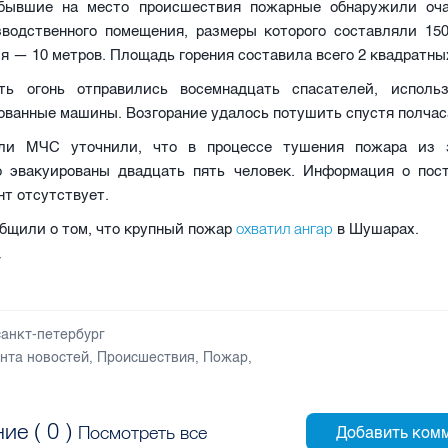
бывшие на место происшествия пожарные обнаружили оча
зводственного помещения, размеры которого составляли 150
я — 10 метров. Площадь горения составила всего 2 квадратны
ть огонь отправились восемнадцать спасателей, исполь
ванные машины. Возгорание удалось потушить спустя полчаса,
ели МЧС уточнили, что в процессе тушения пожара из 
о эвакуированы двадцать пять человек. Информация о пос
т отсутствует.
охватил ангар
бщили о том, что крупный пожар
в Шушарах.
V
санкт-петербург
нта новостей
,
Происшествия
,
Пожар
,
ие (
0
)
Посмотреть все