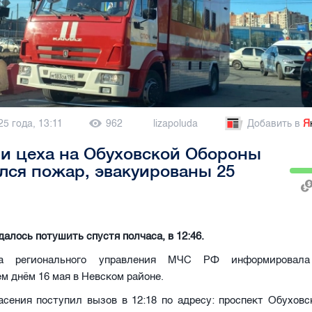
25 года, 13:11
962
lizapoluda
Добавить в
Я
и цеха на Обуховской Обороны
лся пожар, эвакуированы 25
далось потушить спустя полчаса, в 12:46.
ба регионального управления МЧС РФ информировал
 днём 16 мая в Невском районе.
асения поступил вызов в 12:18 по адресу: проспект Обуховс