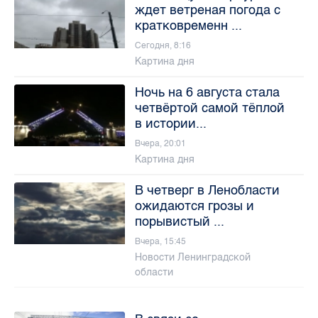
ждет ветреная погода с
кратковременн ...
Сегодня, 8:16
Картина дня
Ночь на 6 августа стала
четвёртой самой тёплой
в истории...
Вчера, 20:01
Картина дня
В четверг в Ленобласти
ожидаются грозы и
порывистый ...
Вчера, 15:45
Новости Ленинградской
области