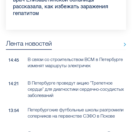
Ленобласти во II квартале 2026 года
рассказала, как избежать заражения
конкурс
работающих родителей
главные вопросы о заболевании
в жару
гепатитом
Лента новостей
В связи со строительством ВСМ в Петербурге
14:45
изменят маршруты электричек
В Петербурге проведут акцию "Трепетное
14:21
сердце" для диагностики сердечно-сосудистых
заболеваний
Петербургские футбольные школы разгромили
13:54
соперников на первенстве СЗФО в Пскове