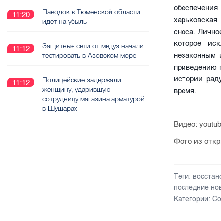
обеспечения
Паводок в Тюменской области
11:20
харьковская
идет на убыль
сноса. Личн
которое ис
Защитные сети от медуз начали
11:12
незаконным 
тестировать в Азовском море
приведению 
истории рад
Полицейские задержали
11:12
женщину, ударившую
время.
сотрудницу магазина арматурой
в Шушарах
Видео: youtu
Фото из отк
Теги:
восстан
последние но
Категории:
Со