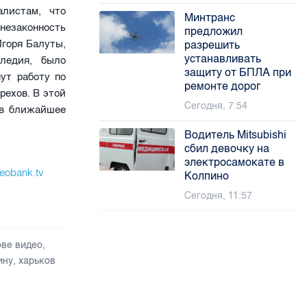
алистам, что
Минтранс
незаконность
предложил
горя Балуты,
разрешить
устанавливать
ледия, было
защиту от БПЛА при
ут работу по
ремонте дорог
ехов. В этой
Сегодня, 7:54
 в ближайшее
Водитель Mitsubishi
сбил девочку на
электросамокате в
deobank.tv
Колпино
Сегодня, 11:57
ове видео
,
ину
,
харьков