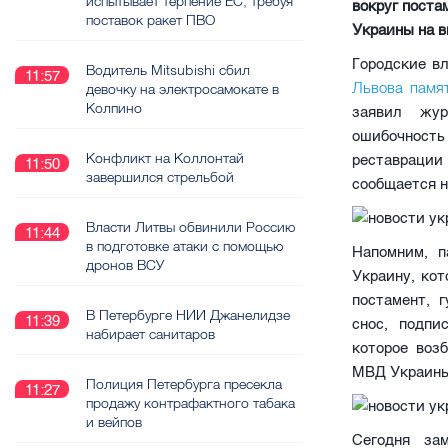
испытывает терпение ЕС, требуя
вокруг поста
поставок ракет ПВО
Украины на ви
Городские в
Водитель Mitsubishi сбил
11:57
Львова памя
девочку на электросамокате в
Колпино
заявил жур
ошибочность
Конфликт на Коллонтай
реставрации
11:50
завершился стрельбой
сообщается 
Власти Литвы обвинили Россию
11:44
в подготовке атаки с помощью
Напомним, п
дронов ВСУ
Украину, ко
постамент, 
В Петербурге НИИ Джанелидзе
11:39
снос, подпи
набирает санитаров
которое воз
МВД Украин
Полиция Петербурга пресекла
11:27
продажу контрафактного табака
и вейпов
Сегодня за