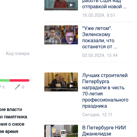
работе США над
отправкой новой ...
16.05.2024, 9:51
"Уже летом".
Зеленскому
показали, что
останется от ...
Код плеера
02.05.2024, 15:44
Лучших строителей
Петербурга
наградили в честь
0
0
70-летия
профессионального
праздника
кие власти
Сегодня, 12:11
ми памятника
ния о сносе
В Петербурге НИИ
ее время
Джанелидзе