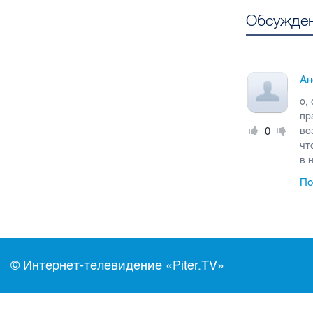
Обсужден
Ан
о,
пр
0
во
чт
в 
По
© Интернет-телевидение «Piter.TV»