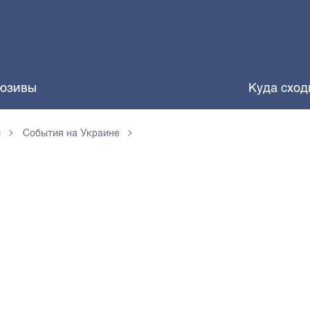
юзивы
Куда сход
и
События на Украине