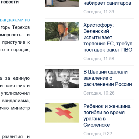
 новости
набирает санитаров
Сегодня, 11:39
вандалами из
Христофору:
Игорь Терехов
Зеленский
омерность и
испытывает
 приступив к
терпение ЕС, требуя
о в порядок,
поставок ракет ПВО
Сегодня, 11:58
В Швеции сделали
заявление о
га за единую
расчленении России
и памятник и
 уполномочил
Сегодня, 10:26
 вандализма,
Ребенок и женщина
ично министр
погибли во время
урагана в
Смоленске
Сегодня, 9:22
 развития и