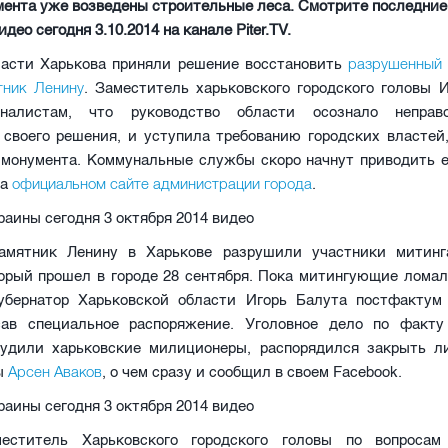
мента уже возведены строительные леса. Смотрите последние
део сегодня 3.10.2014 на канале Piter.TV.
разрушенный 
ласти Харькова приняли решение восстановить
тник Ленину
. Заместитель харьковского городского головы 
налистам, что руководство области осознало неправ
 своего решения, и уступила требованию городских властей,
 монумента. Коммунальные службы скоро начнут приводить ег
официальном сайте администрации города
на
.
амятник Ленину в Харькове разрушили участники митин
торый прошел в городе 28 сентября. Пока митингующие ломал
губернатор Харьковской области Игорь Балута постфактум
сав специальное распоряжение. Уголовное дело по факту
будили харьковские милиционеры, распорядился закрыть л
Арсен Аваков
ы
, о чем сразу и сообщил в своем Facebook.
меститель Харьковского городского головы по вопросам