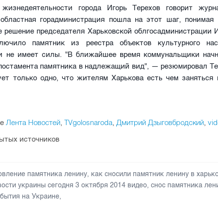
 жизнедеятельности города Игорь Терехов говорит журн
 областная горадминистрация пошла на этот шаг, понимая 
ое решение председателя Харьковской облгосадминистрации И
ключило памятник из реестра объектов культурного нас
и не имеет силы. "В ближайшее время коммунальщики начн
постамента памятника в надлежащий вид", — резюмировал Тер
ует только одно, что жителям Харькова есть чем заняться
Лента Новостей
TVgolosnaroda
Дмитрий Дзыговбродский
vi
be
,
,
,
рытых источников
овление памятника ленину
,
как сносили памятник ленину в харьк
вости украины сегодня 3 октября 2014 видео
,
снос памятника лен
бытия на Украине
,